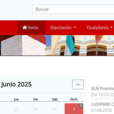
Inicio
Diputación
Ciudadanía
Junio
2025
>>
XLIV Premio
Del 10-07-2
Jue
Vie
Sab
Dom
LUDIPARK Ci
5
29
30
31
1
07-08-2026