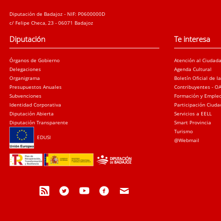
Diputación de Badajoz - NIF: P0600000D
c/ Felipe Checa, 23 - 06071 Badajoz
Diputación
Te interesa
Órganos de Gobierno
Atención al Ciudad
Delegaciones
Agenda Cultural
Organigrama
Boletín Oficial de l
Presupuestos Anuales
Contribuyentes - O
Subvenciones
Formación y Emple
Identidad Corporativa
Participación Ciud
Diputación Abierta
Servicios a EELL
Diputación Transparente
Smart Provincia
Turismo
EDUSI
@Webmail