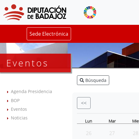
Sede Electrónica
Eventos
Búsqueda
Agenda Presidencia
BOP
<<
Eventos
Noticias
Lun
Mar
Mie
26
27
28