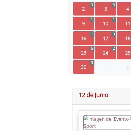
3
3
2
3
4
1
1
9
10
11
1
3
16
17
18
5
2
23
24
25
3
30
1
2
12 de Junio