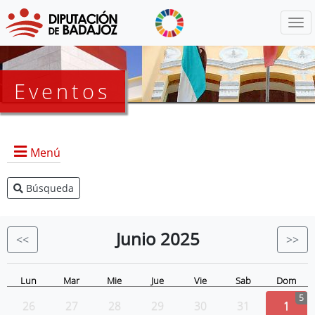
Menú
Eventos
Menú
Búsqueda
Agenda Presidencia
BOP
Junio
2025
<<
>>
Eventos
Noticias
Lun
Mar
Mie
Jue
Vie
Sab
Dom
5
26
27
28
29
30
31
1