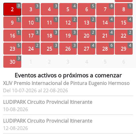
3
3
3
4
5
8
1
2
3
4
5
6
7
8
1
1
1
2
2
4
4
9
10
11
12
13
14
15
1
3
3
3
2
4
2
16
17
18
19
20
21
22
5
2
3
3
4
6
4
23
24
25
26
27
28
29
3
30
1
2
3
4
5
6
Eventos activos o próximos a comenzar
XLIV Premio Internacional de Pintura Eugenio Hermoso
Del 10-07-2026 al 22-08-2026
LUDIPARK Circuito Provincial Itinerante
10-08-2026
LUDIPARK Circuito Provincial Itinerante
12-08-2026