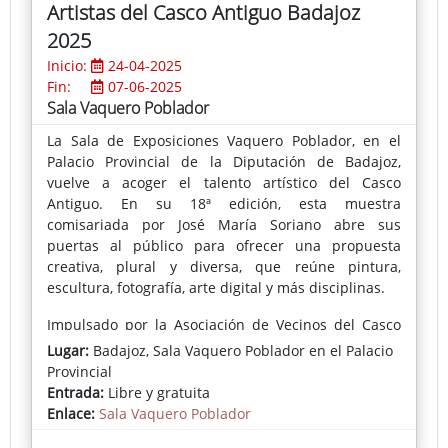
Artistas del Casco Antiguo Badajoz
2025
Inicio:
24-04-2025
Fin:
07-06-2025
Sala Vaquero Poblador
La Sala de Exposiciones Vaquero Poblador, en el
Palacio Provincial de la Diputación de Badajoz,
vuelve a acoger el talento artístico del Casco
Antiguo. En su 18ª edición, esta muestra
comisariada por José María Soriano abre sus
puertas al público para ofrecer una propuesta
creativa, plural y diversa, que reúne pintura,
escultura, fotografía, arte digital y más disciplinas.
Impulsado por la Asociación de Vecinos del Casco
Antiguo, este proyecto se ha consolidado como un
Lugar:
Badajoz, Sala Vaquero Poblador en el Palacio
referente cultural imprescindible en la ciudad.
Provincial
Entrada:
Libre y gratuita
Enlace:
Sala Vaquero Poblador