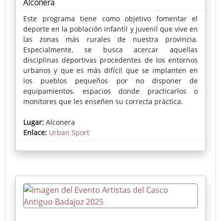
Alconera
Este programa tiene como objetivo fomentar el
deporte en la población infantil y juvenil que vive en
las zonas más rurales de nuestra provincia.
Especialmente, se busca acercar aquellas
disciplinas deportivas procedentes de los entornos
urbanos y que es más difícil que se implanten en
los pueblos pequeños por no disponer de
equipamientos, espacios donde practicarlos o
monitores que les enseñen su correcta práctica.
En cada localidad se instala una pista deportiva
Lugar:
Alconera
portátil donde se puede practicar skate, voleibol,
Enlace:
Urban Sport
fútbol-sala, bádminton, baloncesto o parkour,
actividades muy demandadas por los más jóvenes.
La inscripción pueden realizarse a través del
Ayuntamiento o en la propia pista el día del evento.