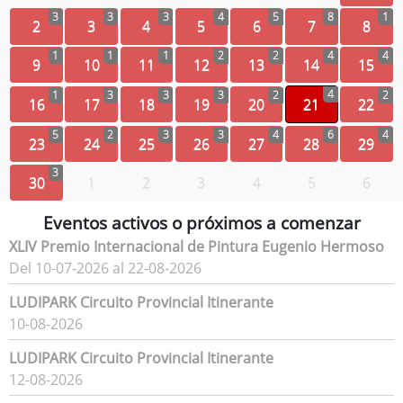
3
3
3
4
5
8
1
2
3
4
5
6
7
8
1
1
1
2
2
4
4
9
10
11
12
13
14
15
4
1
3
3
3
2
2
16
17
18
19
20
21
22
5
2
3
3
4
6
4
23
24
25
26
27
28
29
3
30
1
2
3
4
5
6
Eventos activos o próximos a comenzar
XLIV Premio Internacional de Pintura Eugenio Hermoso
Del 10-07-2026 al 22-08-2026
LUDIPARK Circuito Provincial Itinerante
10-08-2026
LUDIPARK Circuito Provincial Itinerante
12-08-2026