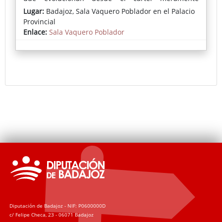
informativo hasta propuestas gráficas más coloristas
Lugar:
Badajoz, Sala Vaquero Poblador en el Palacio
y elaboradas, estos documentos ofrecen un valioso
Provincial
testimonio de los usos sociales, costumbres y
Enlace:
Sala Vaquero Poblador
lenguaje de la época.
Una oportunidad para descubrir, a través de estos
carteles, una parte viva de la historia cultural y
taurina de Badajoz.
Diputación de Badajoz - NIF: P0600000D
c/ Felipe Checa, 23 - 06071 Badajoz