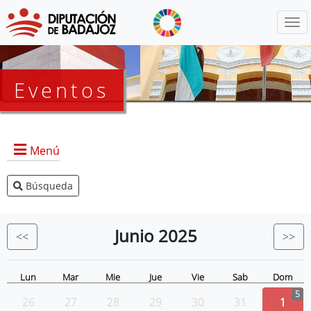
Menú
Eventos
Menú
Búsqueda
Agenda Presidencia
BOP
Junio
2025
<<
>>
Eventos
Noticias
Lun
Mar
Mie
Jue
Vie
Sab
Dom
5
26
27
28
29
30
31
1