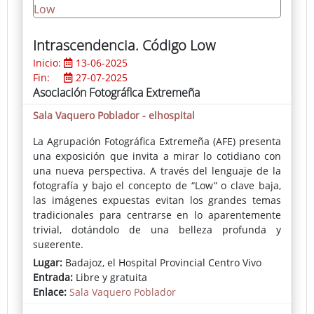
Intrascendencia. Código Low
Inicio:
13-06-2025
Fin:
27-07-2025
Asociación Fotográfica Extremeña
Sala Vaquero Poblador - elhospital
La Agrupación Fotográfica Extremeña (AFE) presenta
una exposición que invita a mirar lo cotidiano con
una nueva perspectiva. A través del lenguaje de la
fotografía y bajo el concepto de “Low” o clave baja,
las imágenes expuestas evitan los grandes temas
tradicionales para centrarse en lo aparentemente
trivial, dotándolo de una belleza profunda y
sugerente.
Lugar:
Badajoz, el Hospital Provincial Centro Vivo
Esta técnica, que prescinde de zonas blancas para
Entrada:
Libre y gratuita
sumergirse en la oscuridad, desafía la estética
Enlace:
Sala Vaquero Poblador
superficial de lo decorativo. En su lugar, propone un