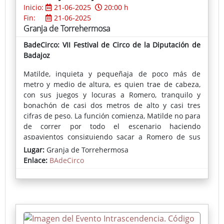
Inicio:
21-06-2025
20:00 h
Fin:
21-06-2025
Granja de Torrehermosa
BadeCirco: VII Festival de Circo de la Diputación de
Badajoz
Matilde, inquieta y pequeñaja de poco más de
metro y medio de altura, es quien trae de cabeza,
con sus juegos y locuras a Romero, tranquilo y
bonachón de casi dos metros de alto y casi tres
cifras de peso. La función comienza, Matilde no para
de correr por todo el escenario haciendo
aspavientos consiguiendo sacar a Romero de sus
casillas y provocando por consecuencia las risas del
Lugar:
Granja de Torrehermosa
púbico. Un espectáculo de teatro de calle en el que
Enlace:
BAdeCirco
la diversión esta asegurada.