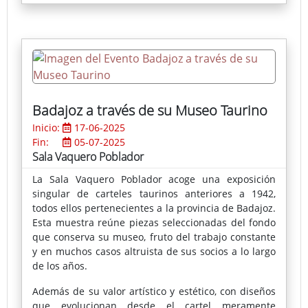
viaje emocional hacia la nostalgia, la melancolía, el
misterio y la soledad, reivindicando la importancia
de la negatividad como motor de creatividad y
pensamiento crítico.
Badajoz a través de su Museo Taurino
Inicio:
17-06-2025
Fin:
05-07-2025
Sala Vaquero Poblador
La Sala Vaquero Poblador acoge una exposición
singular de carteles taurinos anteriores a 1942,
todos ellos pertenecientes a la provincia de Badajoz.
Esta muestra reúne piezas seleccionadas del fondo
que conserva su museo, fruto del trabajo constante
y en muchos casos altruista de sus socios a lo largo
de los años.
Además de su valor artístico y estético, con diseños
que evolucionan desde el cartel meramente