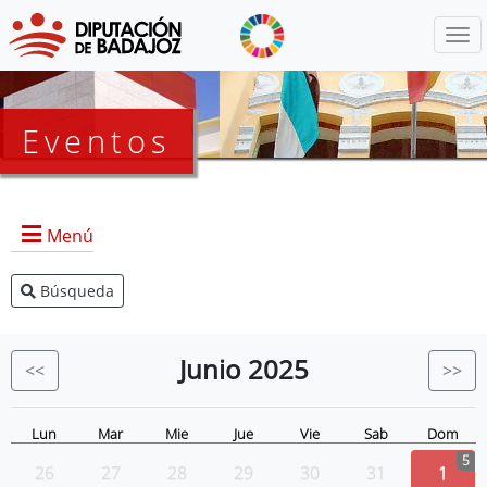
Menú
Eventos
Menú
Búsqueda
Agenda Presidencia
BOP
Junio
2025
<<
>>
Eventos
Noticias
Lun
Mar
Mie
Jue
Vie
Sab
Dom
5
26
27
28
29
30
31
1