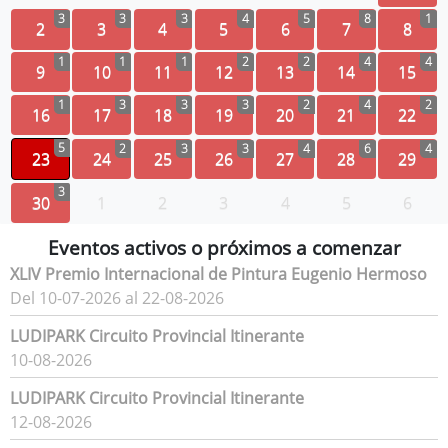
3
3
3
4
5
8
1
2
3
4
5
6
7
8
1
1
1
2
2
4
4
9
10
11
12
13
14
15
1
3
3
3
2
4
2
16
17
18
19
20
21
22
5
2
3
3
4
6
4
23
24
25
26
27
28
29
3
30
1
2
3
4
5
6
Eventos activos o próximos a comenzar
XLIV Premio Internacional de Pintura Eugenio Hermoso
Del 10-07-2026 al 22-08-2026
LUDIPARK Circuito Provincial Itinerante
10-08-2026
LUDIPARK Circuito Provincial Itinerante
12-08-2026