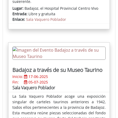
sugerente.
Lugar:
Badajoz, el Hospital Provincial Centro Vivo
Esta técnica, que prescinde de zonas blancas para
Entrada:
Libre y gratuita
sumergirse en la oscuridad, desafía la estética
Enlace:
Sala Vaquero Poblador
superficial de lo decorativo. En su lugar, propone un
viaje emocional hacia la nostalgia, la melancolía, el
misterio y la soledad, reivindicando la importancia
de la negatividad como motor de creatividad y
pensamiento crítico.
Badajoz a través de su Museo Taurino
Inicio:
17-06-2025
Fin:
05-07-2025
Sala Vaquero Poblador
La Sala Vaquero Poblador acoge una exposición
singular de carteles taurinos anteriores a 1942,
todos ellos pertenecientes a la provincia de Badajoz.
Esta muestra reúne piezas seleccionadas del fondo