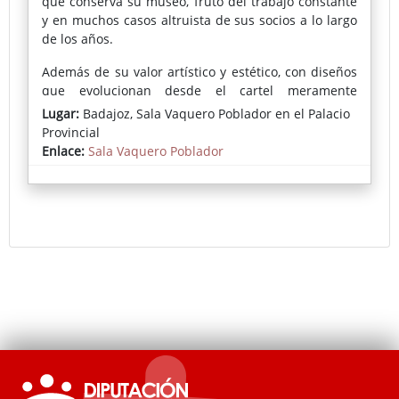
que conserva su museo, fruto del trabajo constante
y en muchos casos altruista de sus socios a lo largo
de los años.
Además de su valor artístico y estético, con diseños
que evolucionan desde el cartel meramente
informativo hasta propuestas gráficas más coloristas
Lugar:
Badajoz, Sala Vaquero Poblador en el Palacio
y elaboradas, estos documentos ofrecen un valioso
Provincial
testimonio de los usos sociales, costumbres y
Enlace:
Sala Vaquero Poblador
lenguaje de la época.
Una oportunidad para descubrir, a través de estos
carteles, una parte viva de la historia cultural y
taurina de Badajoz.