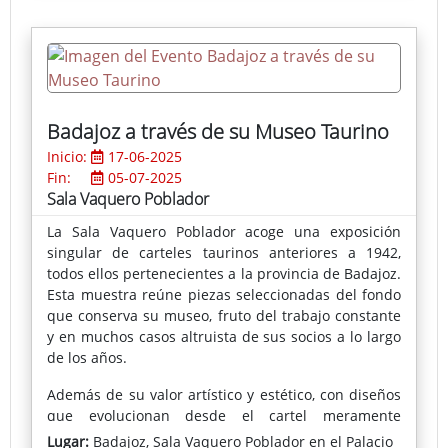
de la negatividad como motor de creatividad y
pensamiento crítico.
Badajoz a través de su Museo Taurino
Inicio:
17-06-2025
Fin:
05-07-2025
Sala Vaquero Poblador
La Sala Vaquero Poblador acoge una exposición
singular de carteles taurinos anteriores a 1942,
todos ellos pertenecientes a la provincia de Badajoz.
Esta muestra reúne piezas seleccionadas del fondo
que conserva su museo, fruto del trabajo constante
y en muchos casos altruista de sus socios a lo largo
de los años.
Además de su valor artístico y estético, con diseños
que evolucionan desde el cartel meramente
informativo hasta propuestas gráficas más coloristas
Lugar:
Badajoz, Sala Vaquero Poblador en el Palacio