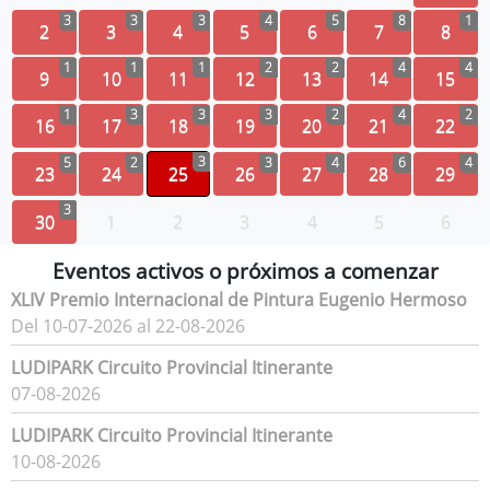
3
3
3
4
5
8
1
2
3
4
5
6
7
8
1
1
1
2
2
4
4
9
10
11
12
13
14
15
1
3
3
3
2
4
2
16
17
18
19
20
21
22
3
5
2
3
4
6
4
23
24
25
26
27
28
29
3
30
1
2
3
4
5
6
Eventos activos o próximos a comenzar
XLIV Premio Internacional de Pintura Eugenio Hermoso
Del 10-07-2026 al 22-08-2026
LUDIPARK Circuito Provincial Itinerante
07-08-2026
LUDIPARK Circuito Provincial Itinerante
10-08-2026