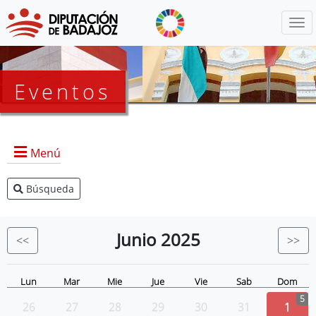
Menú
Eventos
Menú
Búsqueda
Agenda Presidencia
BOP
Junio
2025
<<
>>
Eventos
Noticias
Lun
Mar
Mie
Jue
Vie
Sab
Dom
5
26
27
28
29
30
31
1