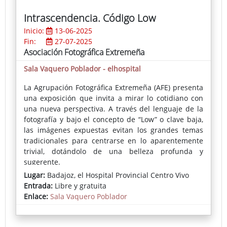
Intrascendencia. Código Low
Inicio:
13-06-2025
Fin:
27-07-2025
Asociación Fotográfica Extremeña
Sala Vaquero Poblador - elhospital
La Agrupación Fotográfica Extremeña (AFE) presenta
una exposición que invita a mirar lo cotidiano con
una nueva perspectiva. A través del lenguaje de la
fotografía y bajo el concepto de “Low” o clave baja,
las imágenes expuestas evitan los grandes temas
tradicionales para centrarse en lo aparentemente
trivial, dotándolo de una belleza profunda y
sugerente.
Lugar:
Badajoz, el Hospital Provincial Centro Vivo
Esta técnica, que prescinde de zonas blancas para
Entrada:
Libre y gratuita
sumergirse en la oscuridad, desafía la estética
Enlace:
Sala Vaquero Poblador
superficial de lo decorativo. En su lugar, propone un
viaje emocional hacia la nostalgia, la melancolía, el
misterio y la soledad, reivindicando la importancia