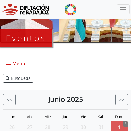
Menú
Eventos
Menú
Búsqueda
Agenda Presidencia
BOP
Junio
2025
<<
>>
Eventos
Noticias
Lun
Mar
Mie
Jue
Vie
Sab
Dom
5
26
27
28
29
30
31
1