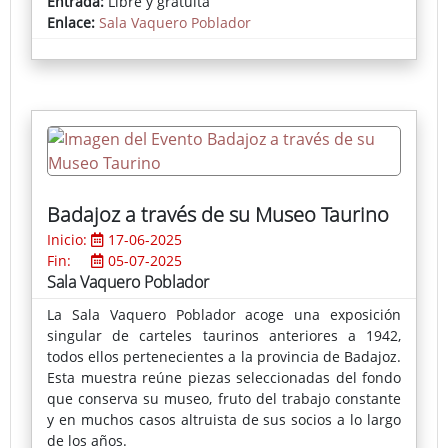
Entrada:
Libre y gratuita
sumergirse en la oscuridad, desafía la estética
Enlace:
Sala Vaquero Poblador
superficial de lo decorativo. En su lugar, propone un
viaje emocional hacia la nostalgia, la melancolía, el
misterio y la soledad, reivindicando la importancia
de la negatividad como motor de creatividad y
pensamiento crítico.
Badajoz a través de su Museo Taurino
Inicio:
17-06-2025
Fin:
05-07-2025
Sala Vaquero Poblador
La Sala Vaquero Poblador acoge una exposición
singular de carteles taurinos anteriores a 1942,
todos ellos pertenecientes a la provincia de Badajoz.
Esta muestra reúne piezas seleccionadas del fondo
que conserva su museo, fruto del trabajo constante
y en muchos casos altruista de sus socios a lo largo
de los años.