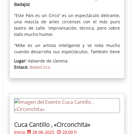
Badajoz
“Este País es un Circo” es un espectáculo delirante,
una mezcla de artes circenses con el más puro
teatro de calle. Improvisación, técnica, pero sobre
todo mucho humor.
“Mike es un artista inteligente y se nota mucho
cuando desarrolla sus espectáculos. También tiene
algo fundamental para alguien que se decide a ser
Lugar:
Valverde de Llerena
profesional en este terreno de lo artístico: es el
Enlace:
BAdeCirco
instinto, el sexto sentido, algo que no se aprende en
las escuelas.
Cuca Cantillo , «Circonchita»
Inicio:
28-06-2025
20:00 h