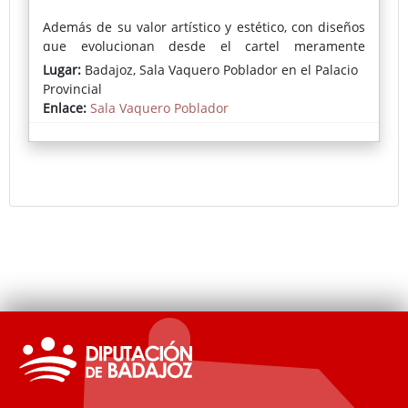
Además de su valor artístico y estético, con diseños
que evolucionan desde el cartel meramente
informativo hasta propuestas gráficas más coloristas
Lugar:
Badajoz, Sala Vaquero Poblador en el Palacio
y elaboradas, estos documentos ofrecen un valioso
Provincial
testimonio de los usos sociales, costumbres y
Enlace:
Sala Vaquero Poblador
lenguaje de la época.
Una oportunidad para descubrir, a través de estos
carteles, una parte viva de la historia cultural y
taurina de Badajoz.