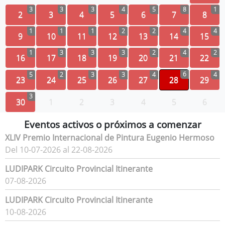
3
3
3
4
5
8
1
2
3
4
5
6
7
8
1
1
1
2
2
4
4
9
10
11
12
13
14
15
1
3
3
3
2
4
2
16
17
18
19
20
21
22
6
5
2
3
3
4
4
23
24
25
26
27
28
29
3
30
1
2
3
4
5
6
Eventos activos o próximos a comenzar
XLIV Premio Internacional de Pintura Eugenio Hermoso
Del 10-07-2026 al 22-08-2026
LUDIPARK Circuito Provincial Itinerante
07-08-2026
LUDIPARK Circuito Provincial Itinerante
10-08-2026