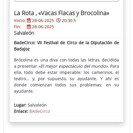
La Rota , «Vacas Flacas y Brocolina»
Inicio:
28-06-2025
20:30 h
Fin:
28-06-2025
Salvaleón
BadeCirco: VII Festival de Circo de la Diputación de
Badajoz
Brócolina es una diva con todas las letras, decidida
a presentar
«El mejor espectáculo del mundo»
. Para
ella, todo debe estar impecable: los camerinos, el
teatro... y, por supuesto, su ayudante. Y ahí es
donde comienzan todos sus problemas: en su
ayudante.
Vacasflakas no da pie con bola… ni bola con pie… ¡ni
Lugar:
Salvaleón
todo lo contrario!
Enlace:
BAdeCirco
¿Lograrán sacar el espectáculo adelante?
A través de equilibrios, malabares, hula-hoops y un