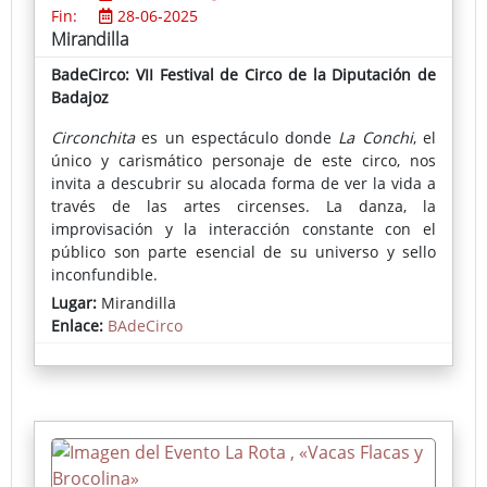
Fin:
28-06-2025
Mirandilla
BadeCirco: VII Festival de Circo de la Diputación de
Badajoz
Circonchita
es un espectáculo donde
La Conchi
, el
único y carismático personaje de este circo, nos
invita a descubrir su alocada forma de ver la vida a
través de las artes circenses. La danza, la
improvisación y la interacción constante con el
público son parte esencial de su universo y sello
inconfundible.
Lugar:
Mirandilla
Fruto de la investigación escénica de Ana Cantillo,
Enlace:
BAdeCirco
Circonchita
destaca por su enfoque polifacético, con
un único propósito: emocionar al espectador.
Dominando técnicas aéreas —entre otras disciplinas
—,
La Conchi
transforma el escenario en un espacio
de juego, sorpresa y emoción.