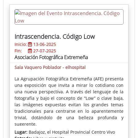
sinfín de carcajadas, estos dos payasos llevarán al
público a un mundo de locura, diversión y ternura.
Intrascendencia. Código Low
Inicio:
13-06-2025
Fin:
27-07-2025
Asociación Fotográfica Extremeña
Sala Vaquero Poblador - elhospital
La Agrupación Fotográfica Extremeña (AFE) presenta
una exposición que invita a mirar lo cotidiano con
una nueva perspectiva. A través del lenguaje de la
fotografía y bajo el concepto de “Low” o clave baja,
las imágenes expuestas evitan los grandes temas
tradicionales para centrarse en lo aparentemente
trivial, dotándolo de una belleza profunda y
sugerente.
Lugar:
Badajoz, el Hospital Provincial Centro Vivo
Esta técnica, que prescinde de zonas blancas para