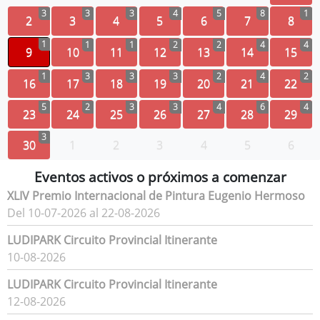
3
3
3
4
5
8
1
2
3
4
5
6
7
8
1
1
1
2
2
4
4
9
10
11
12
13
14
15
1
3
3
3
2
4
2
16
17
18
19
20
21
22
5
2
3
3
4
6
4
23
24
25
26
27
28
29
3
30
1
2
3
4
5
6
Eventos activos o próximos a comenzar
XLIV Premio Internacional de Pintura Eugenio Hermoso
Del 10-07-2026 al 22-08-2026
LUDIPARK Circuito Provincial Itinerante
10-08-2026
LUDIPARK Circuito Provincial Itinerante
12-08-2026