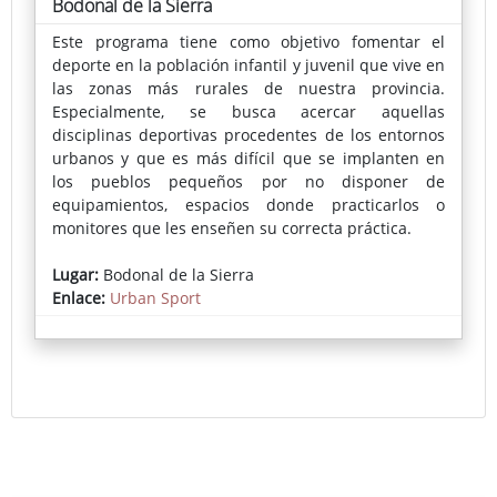
Bodonal de la Sierra
Este programa tiene como objetivo fomentar el
deporte en la población infantil y juvenil que vive en
las zonas más rurales de nuestra provincia.
Especialmente, se busca acercar aquellas
disciplinas deportivas procedentes de los entornos
urbanos y que es más difícil que se implanten en
los pueblos pequeños por no disponer de
equipamientos, espacios donde practicarlos o
monitores que les enseñen su correcta práctica.
En cada localidad se instala una pista deportiva
Lugar:
Bodonal de la Sierra
portátil donde se puede practicar skate, voleibol,
Enlace:
Urban Sport
fútbol-sala, bádminton, baloncesto o parkour,
actividades muy demandadas por los más jóvenes.
La inscripción pueden realizarse a través del
Ayuntamiento o en la propia pista el día del evento.