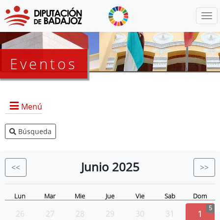
Menú
Eventos
Menú
Búsqueda
Agenda Presidencia
BOP
Junio
2025
<<
>>
Eventos
Noticias
Lun
Mar
Mie
Jue
Vie
Sab
Dom
5
26
27
28
29
30
31
1