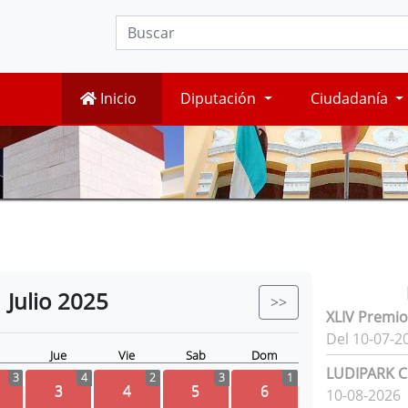
Inicio
Diputación
Ciudadanía
Julio
2025
>>
XLIV Premio
Del 10-07-2
Jue
Vie
Sab
Dom
LUDIPARK Ci
3
4
2
3
1
3
4
5
6
10-08-2026