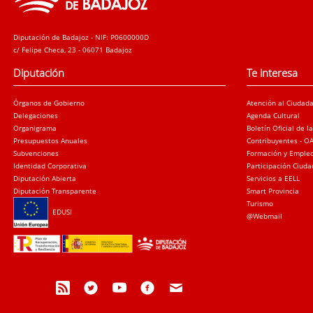
Diputación de Badajoz - NIF: P0600000D
c/ Felipe Checa, 23 - 06071 Badajoz
Diputación
Te interesa
Órganos de Gobierno
Atención al Ciudad
Delegaciones
Agenda Cultural
Organigrama
Boletín Oficial de l
Presupuestos Anuales
Contribuyentes - O
Subvenciones
Formación y Emple
Identidad Corporativa
Participación Ciud
Diputación Abierta
Servicios a EELL
Diputación Transparente
Smart Provincia
Turismo
EDUSI
@Webmail