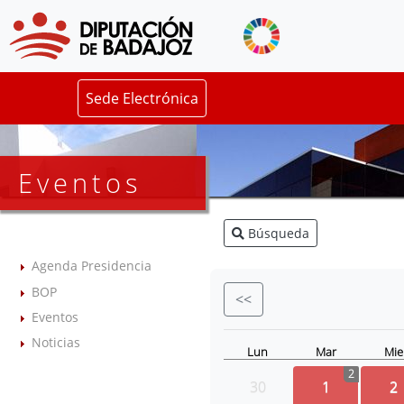
Sede Electrónica
Eventos
Búsqueda
Agenda Presidencia
BOP
<<
Eventos
Noticias
Lun
Mar
Mie
2
30
1
2