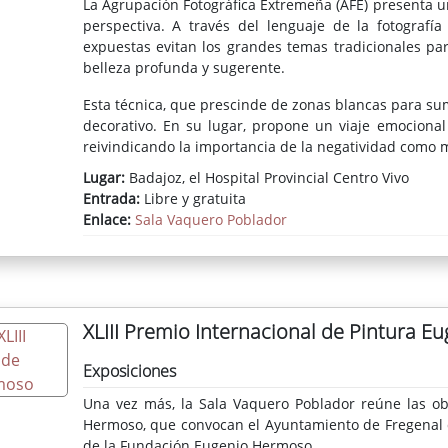
La Agrupación Fotográfica Extremeña (AFE) presenta u
perspectiva. A través del lenguaje de la fotografí
expuestas evitan los grandes temas tradicionales pa
belleza profunda y sugerente.
Esta técnica, que prescinde de zonas blancas para sume
decorativo. En su lugar, propone un viaje emocional h
reivindicando la importancia de la negatividad como m
Lugar:
Badajoz, el Hospital Provincial Centro Vivo
Entrada:
Libre y gratuita
Enlace:
Sala Vaquero Poblador
XLIII Premio Internacional de Pintura 
Exposiciones
Una vez más, la Sala Vaquero Poblador reúne las obr
Hermoso, que convocan el Ayuntamiento de Fregenal de
de la Fundación Eugenio Hermoso.