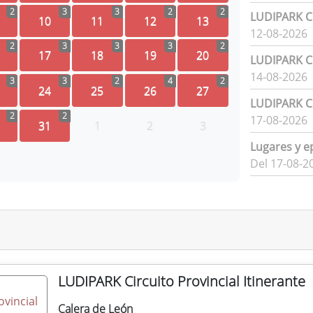
2
3
3
2
2
LUDIPARK Ci
10
11
12
13
12-08-2026
2
3
3
3
2
17
18
19
20
LUDIPARK Ci
14-08-2026
3
3
2
4
2
24
25
26
27
LUDIPARK Ci
2
2
17-08-2026
31
1
2
3
Lugares y e
Del 17-08-2
LUDIPARK Circuito Provincial Itinerante
Calera de León