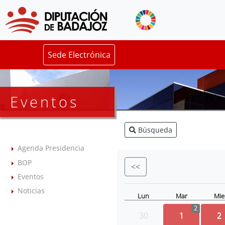
Sede Electrónica
Eventos
Búsqueda
Agenda Presidencia
BOP
<<
Eventos
Noticias
Lun
Mar
Mie
2
30
1
2