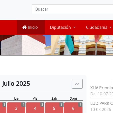
Inicio
Diputación
Ciudadanía
Julio
2025
>>
XLIV Premio
Del 10-07-2
Jue
Vie
Sab
Dom
LUDIPARK Ci
3
4
2
3
1
3
4
5
6
10-08-2026