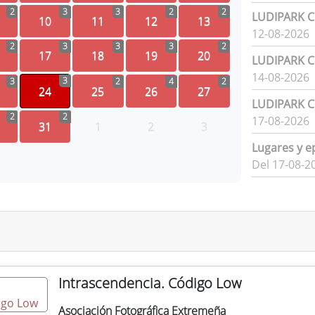
2
3
3
2
2
LUDIPARK Ci
10
11
12
13
12-08-2026
2
3
3
3
2
17
18
19
20
LUDIPARK Ci
14-08-2026
3
3
2
4
2
24
25
26
27
LUDIPARK Ci
2
2
17-08-2026
31
1
2
3
Lugares y e
Del 17-08-2
Intrascendencia. Código Low
Asociación Fotográfica Extremeña