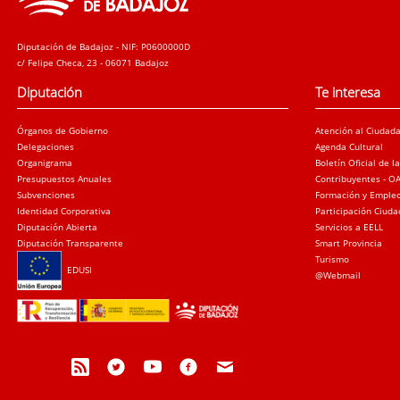
Diputación de Badajoz - NIF: P0600000D
c/ Felipe Checa, 23 - 06071 Badajoz
Diputación
Te interesa
Órganos de Gobierno
Atención al Ciudad
Delegaciones
Agenda Cultural
Organigrama
Boletín Oficial de l
Presupuestos Anuales
Contribuyentes - O
Subvenciones
Formación y Emple
Identidad Corporativa
Participación Ciud
Diputación Abierta
Servicios a EELL
Diputación Transparente
Smart Provincia
Turismo
EDUSI
@Webmail