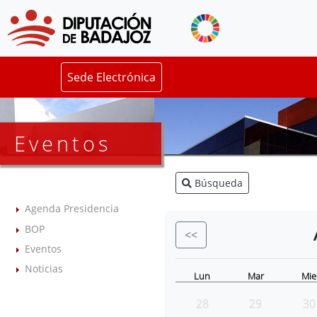
Sede Electrónica
Eventos
Búsqueda
Agenda Presidencia
BOP
<<
Eventos
Noticias
Lun
Mar
Mie
28
29
30