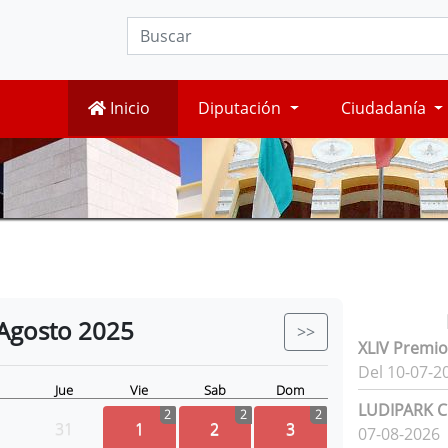
Inicio
Diputación
Ciudadanía
Agosto
2025
>>
XLIV Premio
Del 10-07-2
Jue
Vie
Sab
Dom
LUDIPARK Ci
2
2
2
31
1
2
3
07-08-2026