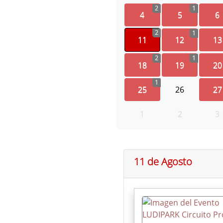
2
1
4
5
6
2
1
11
12
13
2
1
18
19
20
1
25
26
27
1
2
3
11 de Agosto