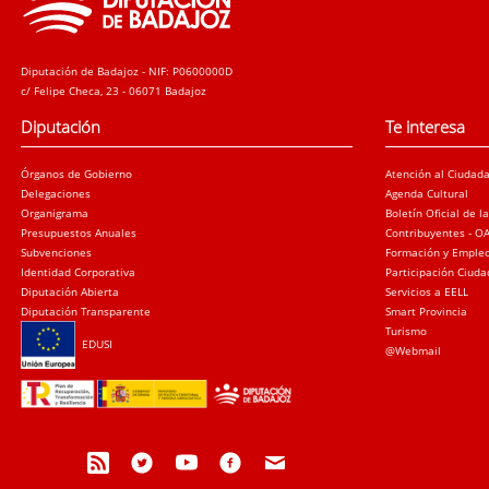
Diputación de Badajoz - NIF: P0600000D
c/ Felipe Checa, 23 - 06071 Badajoz
Diputación
Te interesa
Órganos de Gobierno
Atención al Ciudad
Delegaciones
Agenda Cultural
Organigrama
Boletín Oficial de l
Presupuestos Anuales
Contribuyentes - O
Subvenciones
Formación y Emple
Identidad Corporativa
Participación Ciud
Diputación Abierta
Servicios a EELL
Diputación Transparente
Smart Provincia
Turismo
EDUSI
@Webmail