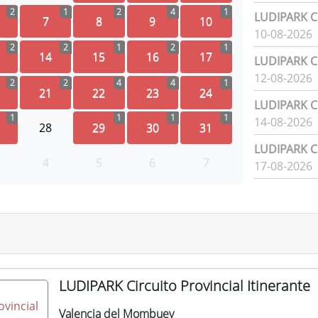
2
1
2
4
1
LUDIPARK Ci
7
8
9
10
10-08-2026
2
2
1
2
1
14
15
16
17
LUDIPARK Ci
12-08-2026
2
2
4
4
1
21
22
23
24
LUDIPARK Ci
1
1
1
1
14-08-2026
28
29
30
31
LUDIPARK Ci
4
5
6
7
17-08-2026
LUDIPARK Circuito Provincial Itinerante
Valencia del Mombuey