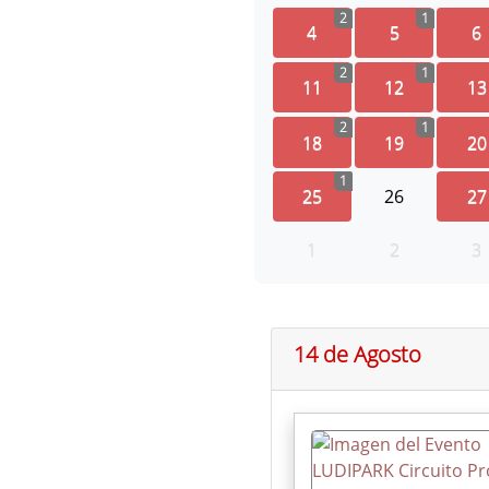
2
1
4
5
6
2
1
11
12
13
2
1
18
19
20
1
25
26
27
1
2
3
14 de Agosto