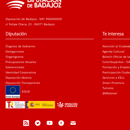
Diputación de Badajoz - NIF: P0600000D
c/ Felipe Checa, 23 - 06071 Badajoz
Diputación
Te interesa
Órganos de Gobierno
Atención al Ciudad
Delegaciones
Agenda Cultural
Organigrama
Boletín Oficial de l
Presupuestos Anuales
Contribuyentes - O
Subvenciones
Formación y Emple
Identidad Corporativa
Participación Ciud
Diputación Abierta
Servicios a EELL
Diputación Transparente
Smart Provincia
Turismo
EDUSI
@Webmail