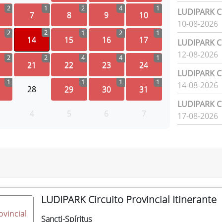
2
1
2
4
1
LUDIPARK Ci
7
8
9
10
10-08-2026
2
2
1
2
1
14
15
16
17
LUDIPARK Ci
12-08-2026
2
2
4
4
1
21
22
23
24
LUDIPARK Ci
1
1
1
1
14-08-2026
28
29
30
31
LUDIPARK Ci
4
5
6
7
17-08-2026
LUDIPARK Circuito Provincial Itinerante
Sancti-Spíritus