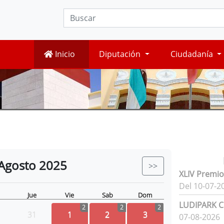
Inicio
Diputación
Ciudadanía
Agosto
2025
>>
XLIV Premio
Del 10-07-2
Jue
Vie
Sab
Dom
LUDIPARK Ci
2
2
2
31
1
2
3
07-08-2026