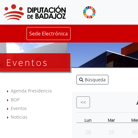
Sede Electrónica
Eventos
Búsqueda
Agenda Presidencia
BOP
<<
Eventos
Noticias
Lun
Mar
Mie
28
29
30