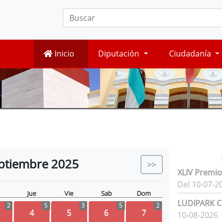
Inicio
Diputación
Ciudadanía
ptiembre
2025
>>
XLIV Premio
Del 10-07-2
Jue
Vie
Sab
Dom
LUDIPARK Ci
2
5
3
5
2
4
5
6
7
10-08-2026