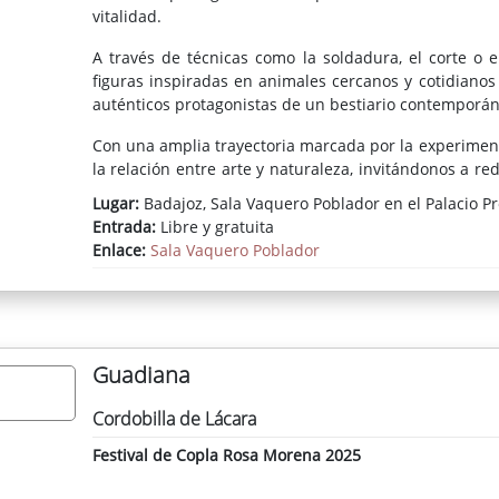
vitalidad.
A través de técnicas como la soldadura, el corte o 
figuras inspiradas en animales cercanos y cotidianos
auténticos protagonistas de un bestiario contemporán
Con una amplia trayectoria marcada por la experimen
la relación entre arte y naturaleza, invitándonos a re
nuestra conexión con el mundo animal.
Lugar:
Badajoz, Sala Vaquero Poblador en el Palacio Pr
Entrada:
Libre y gratuita
Una oportunidad única de disfrutar en Badajoz de
Enlace:
Sala Vaquero Poblador
artístico portugués.
Guadiana
Cordobilla de Lácara
Festival de Copla Rosa Morena 2025