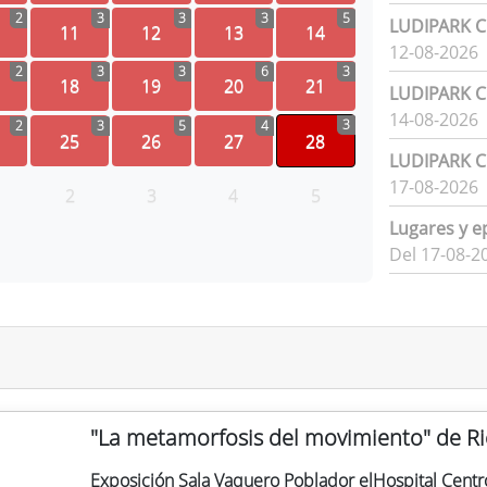
2
3
3
3
5
LUDIPARK Ci
11
12
13
14
12-08-2026
2
3
3
6
3
18
19
20
21
LUDIPARK Ci
14-08-2026
3
2
3
5
4
25
26
27
28
LUDIPARK Ci
17-08-2026
2
3
4
5
Lugares y e
Del 17-08-2
"La metamorfosis del movimiento" de R
Exposición Sala Vaquero Poblador elHospital Centr