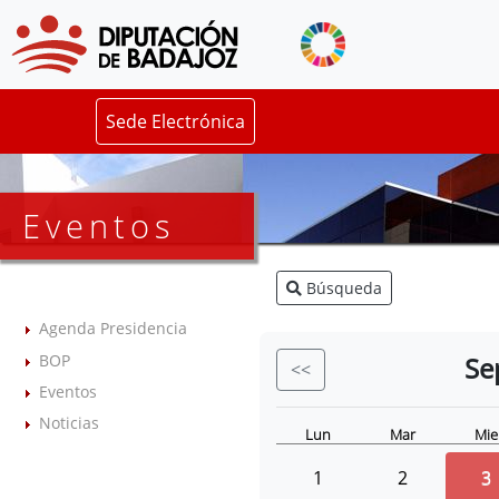
Sede Electrónica
Eventos
Búsqueda
Agenda Presidencia
BOP
Se
<<
Eventos
Noticias
Lun
Mar
Mie
1
2
3