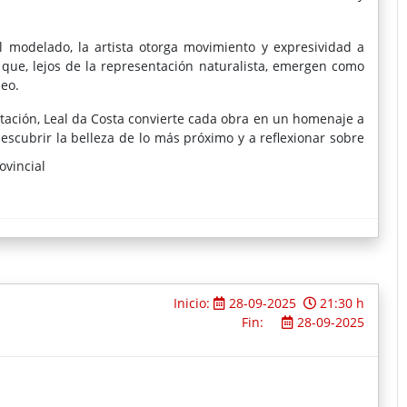
el modelado, la artista otorga movimiento y expresividad a
 que, lejos de la representación naturalista, emergen como
eo.
tación, Leal da Costa convierte cada obra en un homenaje a
descubrir la belleza de lo más próximo y a reflexionar sobre
ovincial
 la obra de una de las grandes escultoras del panorama
Inicio:
28-09-2025
21:30 h
Fin:
28-09-2025