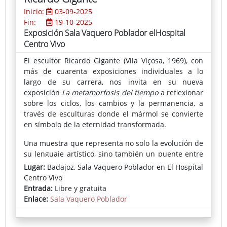
Inicio:
03-09-2025
Fin:
19-10-2025
Exposición Sala Vaquero Poblador elHospital
Centro Vivo
El escultor Ricardo Gigante (Vila Viçosa, 1969), con
más de cuarenta exposiciones individuales a lo
largo de su carrera, nos invita en su nueva
exposición
La metamorfosis del tiempo
a reflexionar
sobre los ciclos, los cambios y la permanencia, a
través de esculturas donde el mármol se convierte
en símbolo de la eternidad transformada.
Una muestra que representa no solo la evolución de
su lenguaje artístico, sino también un puente entre
la tradición y la renovación, en la que el mármol del
Lugar:
Badajoz, Sala Vaquero Poblador en El Hospital
Alentejo sigue siendo protagonista y embajador de
Centro Vivo
su tierra natal.
Entrada:
Libre y gratuita
Enlace:
Sala Vaquero Poblador