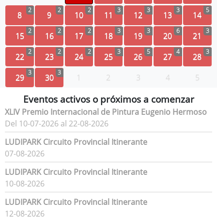
2
2
2
3
3
3
5
8
9
10
11
12
13
14
2
2
2
3
3
6
3
15
16
17
18
19
20
21
2
2
2
3
5
4
3
22
23
24
25
26
27
28
3
3
29
30
1
2
3
4
5
Eventos activos o próximos a comenzar
XLIV Premio Internacional de Pintura Eugenio Hermoso
Del 10-07-2026 al 22-08-2026
LUDIPARK Circuito Provincial Itinerante
07-08-2026
LUDIPARK Circuito Provincial Itinerante
10-08-2026
LUDIPARK Circuito Provincial Itinerante
12-08-2026