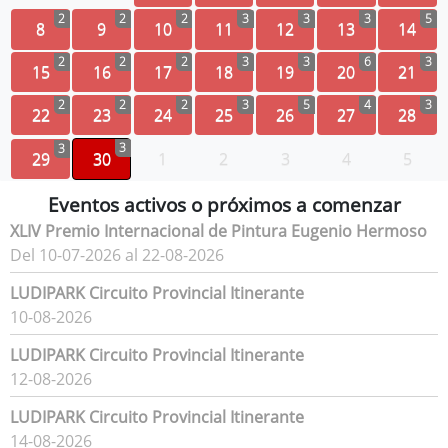
2
2
2
3
3
3
5
8
9
10
11
12
13
14
2
2
2
3
3
6
3
15
16
17
18
19
20
21
2
2
2
3
5
4
3
22
23
24
25
26
27
28
3
3
29
30
1
2
3
4
5
Eventos activos o próximos a comenzar
XLIV Premio Internacional de Pintura Eugenio Hermoso
Del 10-07-2026 al 22-08-2026
LUDIPARK Circuito Provincial Itinerante
10-08-2026
LUDIPARK Circuito Provincial Itinerante
12-08-2026
LUDIPARK Circuito Provincial Itinerante
14-08-2026