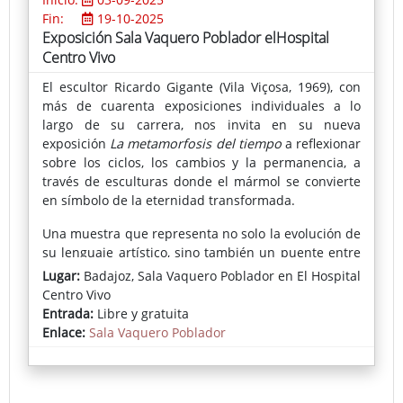
Fin:
19-10-2025
Exposición Sala Vaquero Poblador elHospital
Centro Vivo
El escultor Ricardo Gigante (Vila Viçosa, 1969), con
más de cuarenta exposiciones individuales a lo
largo de su carrera, nos invita en su nueva
exposición
La metamorfosis del tiempo
a reflexionar
sobre los ciclos, los cambios y la permanencia, a
través de esculturas donde el mármol se convierte
en símbolo de la eternidad transformada.
Una muestra que representa no solo la evolución de
su lenguaje artístico, sino también un puente entre
la tradición y la renovación, en la que el mármol del
Lugar:
Badajoz, Sala Vaquero Poblador en El Hospital
Alentejo sigue siendo protagonista y embajador de
Centro Vivo
su tierra natal.
Entrada:
Libre y gratuita
Enlace:
Sala Vaquero Poblador