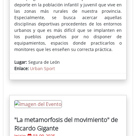
deporte en la población infantil y juvenil que vive en
las zonas más rurales de nuestra provincia.
Especialmente, se busca acercar aquellas
disciplinas deportivas procedentes de los entornos
urbanos y que es más difícil que se implanten en
los pueblos pequeños por no disponer de
equipamientos, espacios donde practicarlos o
monitores que les enseñen su correcta práctica.
En cada localidad se instala una pista deportiva
Lugar:
Segura de León
portátil donde se puede practicar skate, voleibol,
Enlace:
Urban Sport
fútbol-sala, bádminton, baloncesto o parkour,
actividades muy demandadas por los más jóvenes.
La inscripción pueden realizarse a través del
Ayuntamiento o en la propia pista el día del evento.
"La metamorfosis del movimiento" de
Ricardo Gigante
Inicio:
03-09-2025