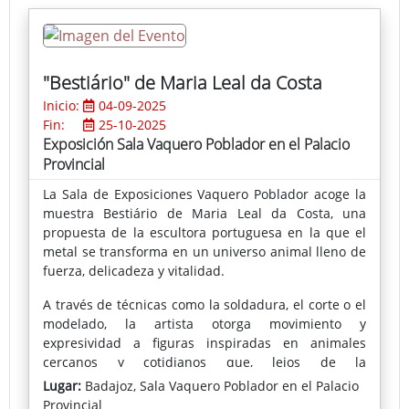
"Bestiário" de Maria Leal da Costa
Inicio:
04-09-2025
Fin:
25-10-2025
Exposición Sala Vaquero Poblador en el Palacio
Provincial
La Sala de Exposiciones Vaquero Poblador acoge la
muestra Bestiário de Maria Leal da Costa, una
propuesta de la escultora portuguesa en la que el
metal se transforma en un universo animal lleno de
fuerza, delicadeza y vitalidad.
A través de técnicas como la soldadura, el corte o el
modelado, la artista otorga movimiento y
expresividad a figuras inspiradas en animales
cercanos y cotidianos que, lejos de la
representación naturalista, emergen como
Lugar:
Badajoz, Sala Vaquero Poblador en el Palacio
auténticos protagonistas de un bestiario
Provincial