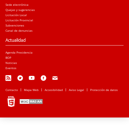
Sede electrónica
Quejas y sugerencias
Licitación Local
Licitación Provincial
Subvenciones
Canal de denuncias
Actualidad
Agenda Presidencia
BOP
Noticias
Eventos
Contacto
Mapa Web
Accesibilidad
Aviso Legal
Protección de datos