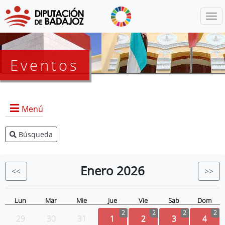
Menú
Eventos
Menú
Búsqueda
Agenda Presidencia
BOP
Enero
2026
<<
>>
Eventos
Noticias
Lun
Mar
Mie
Jue
Vie
Sab
Dom
2
2
2
2
29
30
31
1
2
3
4