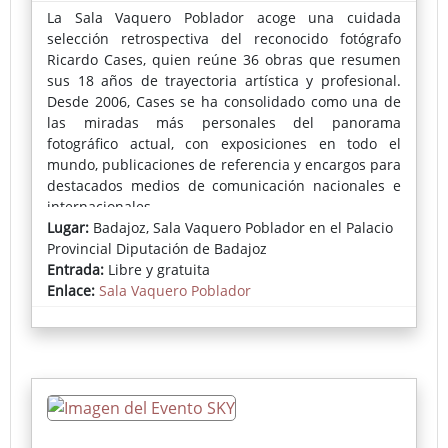
La Sala Vaquero Poblador acoge una cuidada
selección retrospectiva del reconocido fotógrafo
Ricardo Cases, quien reúne 36 obras que resumen
sus 18 años de trayectoria artística y profesional.
Desde 2006, Cases se ha consolidado como una de
las miradas más personales del panorama
fotográfico actual, con exposiciones en todo el
mundo, publicaciones de referencia y encargos para
destacados medios de comunicación nacionales e
internacionales.
Lugar:
Badajoz, Sala Vaquero Poblador en el Palacio
En esta exposición, el autor presenta un corpus
Provincial Diputación de Badajoz
depurado y esencial, profundamente ligado a la
Entrada:
Libre y gratuita
evolución de su trabajo y a la excelente acogida del
Enlace:
Sala Vaquero Poblador
arte fotográfico en Badajoz.