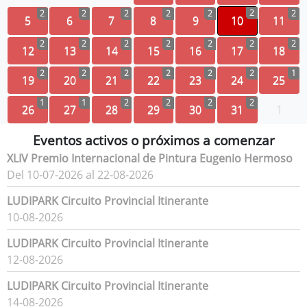
2
2
2
2
2
2
2
5
6
7
8
9
10
11
2
2
2
2
2
2
2
12
13
14
15
16
17
18
2
2
2
2
2
2
1
19
20
21
22
23
24
25
1
1
2
2
2
2
26
27
28
29
30
31
1
Eventos activos o próximos a comenzar
XLIV Premio Internacional de Pintura Eugenio Hermoso
Del 10-07-2026 al 22-08-2026
LUDIPARK Circuito Provincial Itinerante
10-08-2026
LUDIPARK Circuito Provincial Itinerante
12-08-2026
LUDIPARK Circuito Provincial Itinerante
14-08-2026