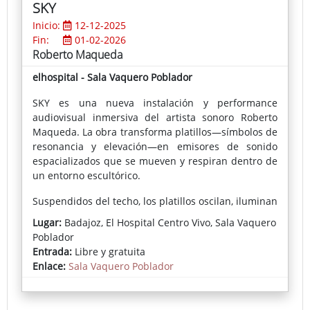
SKY
Inicio:
12-12-2025
Fin:
01-02-2026
Roberto Maqueda
elhospital - Sala Vaquero Poblador
SKY es una nueva instalación y performance
audiovisual inmersiva del artista sonoro Roberto
Maqueda. La obra transforma platillos—símbolos de
resonancia y elevación—en emisores de sonido
espacializados que se mueven y respiran dentro de
un entorno escultórico.
Suspendidos del techo, los platillos oscilan, iluminan
y resuenan, moldeando un paisaje sonoro en
Lugar:
Badajoz, El Hospital Centro Vivo, Sala Vaquero
constante evolución que evoca la atmósfera del cielo
Poblador
—su brillo, profundidad y transitoriedad. SKY invita
Entrada:
Libre y gratuita
al público a experimentar el sonido como un
Enlace:
Sala Vaquero Poblador
fenómeno físico y espacial—un intento poético de
escuchar el cielo mismo.