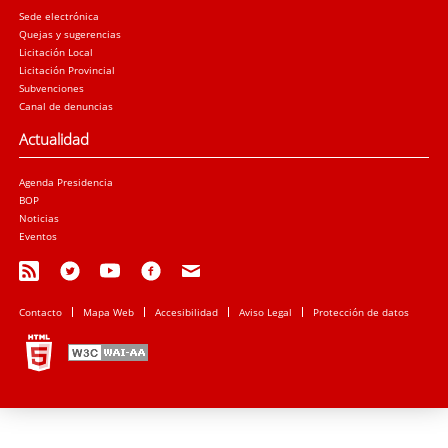
Sede electrónica
Quejas y sugerencias
Licitación Local
Licitación Provincial
Subvenciones
Canal de denuncias
Actualidad
Agenda Presidencia
BOP
Noticias
Eventos
Contacto
Mapa Web
Accesibilidad
Aviso Legal
Protección de datos