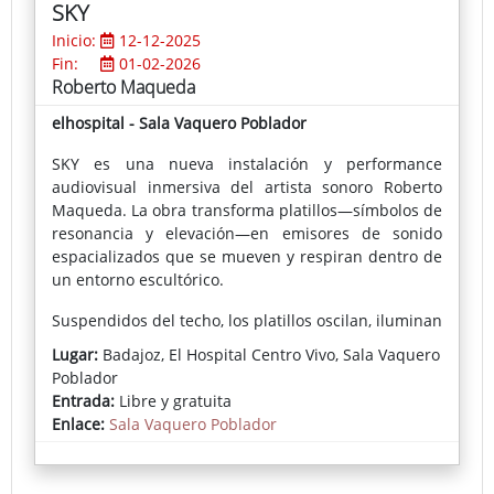
SKY
Inicio:
12-12-2025
Fin:
01-02-2026
Roberto Maqueda
elhospital - Sala Vaquero Poblador
SKY es una nueva instalación y performance
audiovisual inmersiva del artista sonoro Roberto
Maqueda. La obra transforma platillos—símbolos de
resonancia y elevación—en emisores de sonido
espacializados que se mueven y respiran dentro de
un entorno escultórico.
Suspendidos del techo, los platillos oscilan, iluminan
y resuenan, moldeando un paisaje sonoro en
Lugar:
Badajoz, El Hospital Centro Vivo, Sala Vaquero
constante evolución que evoca la atmósfera del cielo
Poblador
—su brillo, profundidad y transitoriedad. SKY invita
Entrada:
Libre y gratuita
al público a experimentar el sonido como un
Enlace:
Sala Vaquero Poblador
fenómeno físico y espacial—un intento poético de
escuchar el cielo mismo.