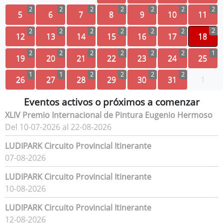
2
2
2
2
2
2
2
5
6
7
8
9
10
11
2
2
2
2
2
2
2
12
13
14
15
16
17
18
2
2
2
2
2
2
1
19
20
21
22
23
24
25
1
1
2
2
2
2
26
27
28
29
30
31
1
Eventos activos o próximos a comenzar
XLIV Premio Internacional de Pintura Eugenio Hermoso
Del 10-07-2026 al 22-08-2026
LUDIPARK Circuito Provincial Itinerante
07-08-2026
LUDIPARK Circuito Provincial Itinerante
10-08-2026
LUDIPARK Circuito Provincial Itinerante
12-08-2026