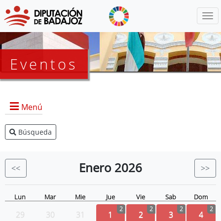
Menú
Eventos
Menú
Búsqueda
Agenda Presidencia
BOP
Enero
2026
<<
>>
Eventos
Noticias
Lun
Mar
Mie
Jue
Vie
Sab
Dom
2
2
2
2
29
30
31
1
2
3
4