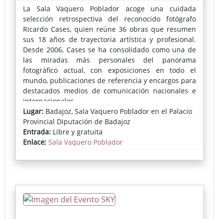
La Sala Vaquero Poblador acoge una cuidada
selección retrospectiva del reconocido fotógrafo
Ricardo Cases, quien reúne 36 obras que resumen
sus 18 años de trayectoria artística y profesional.
Desde 2006, Cases se ha consolidado como una de
las miradas más personales del panorama
fotográfico actual, con exposiciones en todo el
mundo, publicaciones de referencia y encargos para
destacados medios de comunicación nacionales e
internacionales.
Lugar:
Badajoz, Sala Vaquero Poblador en el Palacio
En esta exposición, el autor presenta un corpus
Provincial Diputación de Badajoz
depurado y esencial, profundamente ligado a la
Entrada:
Libre y gratuita
evolución de su trabajo y a la excelente acogida del
Enlace:
Sala Vaquero Poblador
arte fotográfico en Badajoz.