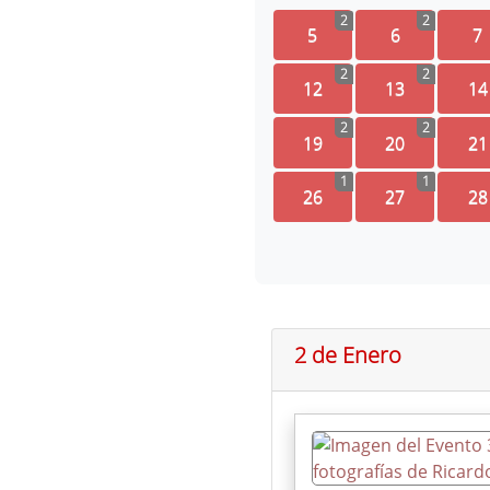
2
2
5
6
7
2
2
12
13
14
2
2
19
20
21
1
1
26
27
28
2 de Enero