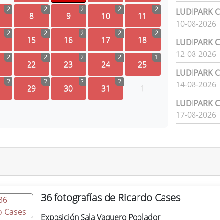
2
2
2
2
2
LUDIPARK Ci
8
9
10
11
10-08-2026
2
2
2
2
2
15
16
17
18
LUDIPARK Ci
12-08-2026
2
2
2
2
1
22
23
24
25
LUDIPARK Ci
2
2
2
2
14-08-2026
29
30
31
1
LUDIPARK Ci
17-08-2026
36 fotografías de Ricardo Cases
Exposición Sala Vaquero Poblador