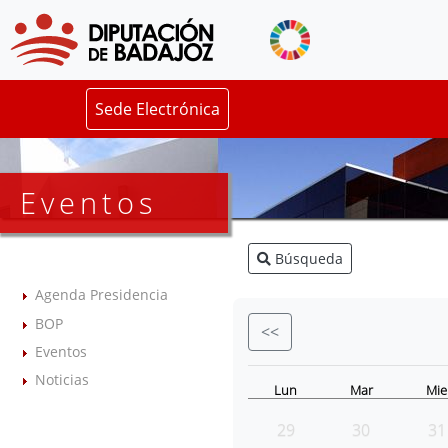
Sede Electrónica
Eventos
Búsqueda
Agenda Presidencia
BOP
<<
Eventos
Noticias
Lun
Mar
Mie
29
30
31