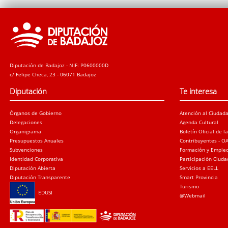
Diputación de Badajoz - NIF: P0600000D
c/ Felipe Checa, 23 - 06071 Badajoz
Diputación
Te interesa
Órganos de Gobierno
Atención al Ciudad
Delegaciones
Agenda Cultural
Organigrama
Boletín Oficial de l
Presupuestos Anuales
Contribuyentes - O
Subvenciones
Formación y Emple
Identidad Corporativa
Participación Ciud
Diputación Abierta
Servicios a EELL
Diputación Transparente
Smart Provincia
Turismo
EDUSI
@Webmail