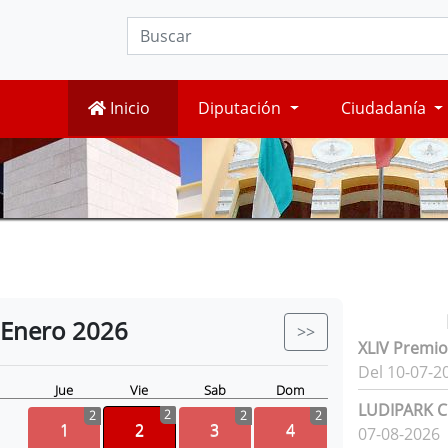
Inicio
Diputación
Ciudadanía
Enero
2026
>>
XLIV Premio
Del 10-07-2
Jue
Vie
Sab
Dom
LUDIPARK Ci
2
2
2
2
1
2
3
4
07-08-2026