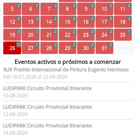
2
2
2
2
2
2
2
5
6
7
8
9
10
11
2
2
2
2
2
2
2
12
13
14
15
16
17
18
2
2
2
2
2
2
1
19
20
21
22
23
24
25
1
1
2
2
2
2
26
27
28
29
30
31
1
Eventos activos o próximos a comenzar
XLIV Premio Internacional de Pintura Eugenio Hermoso
Del 10-07-2026 al 22-08-2026
LUDIPARK Circuito Provincial Itinerante
10-08-2026
LUDIPARK Circuito Provincial Itinerante
12-08-2026
LUDIPARK Circuito Provincial Itinerante
14-08-2026