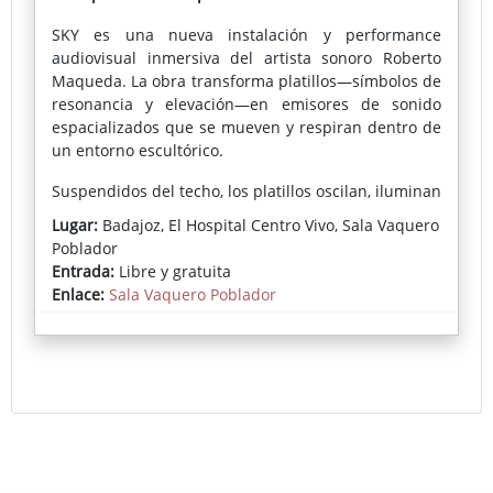
SKY es una nueva instalación y performance
audiovisual inmersiva del artista sonoro Roberto
Maqueda. La obra transforma platillos—símbolos de
resonancia y elevación—en emisores de sonido
espacializados que se mueven y respiran dentro de
un entorno escultórico.
Suspendidos del techo, los platillos oscilan, iluminan
y resuenan, moldeando un paisaje sonoro en
Lugar:
Badajoz, El Hospital Centro Vivo, Sala Vaquero
constante evolución que evoca la atmósfera del cielo
Poblador
—su brillo, profundidad y transitoriedad. SKY invita
Entrada:
Libre y gratuita
al público a experimentar el sonido como un
Enlace:
Sala Vaquero Poblador
fenómeno físico y espacial—un intento poético de
escuchar el cielo mismo.