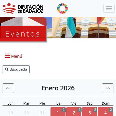
Menú
Eventos
Menú
Búsqueda
Agenda Presidencia
BOP
Enero
2026
<<
>>
Eventos
Noticias
Lun
Mar
Mie
Jue
Vie
Sab
Dom
2
2
2
2
29
30
31
1
2
3
4