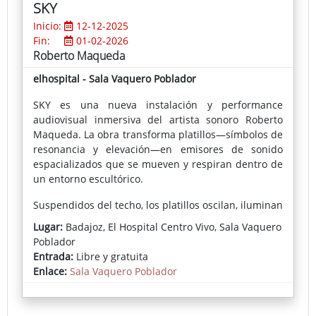
SKY
Inicio:
12-12-2025
Fin:
01-02-2026
Roberto Maqueda
elhospital - Sala Vaquero Poblador
SKY es una nueva instalación y performance
audiovisual inmersiva del artista sonoro Roberto
Maqueda. La obra transforma platillos—símbolos de
resonancia y elevación—en emisores de sonido
espacializados que se mueven y respiran dentro de
un entorno escultórico.
Suspendidos del techo, los platillos oscilan, iluminan
y resuenan, moldeando un paisaje sonoro en
Lugar:
Badajoz, El Hospital Centro Vivo, Sala Vaquero
constante evolución que evoca la atmósfera del cielo
Poblador
—su brillo, profundidad y transitoriedad. SKY invita
Entrada:
Libre y gratuita
al público a experimentar el sonido como un
Enlace:
Sala Vaquero Poblador
fenómeno físico y espacial—un intento poético de
escuchar el cielo mismo.