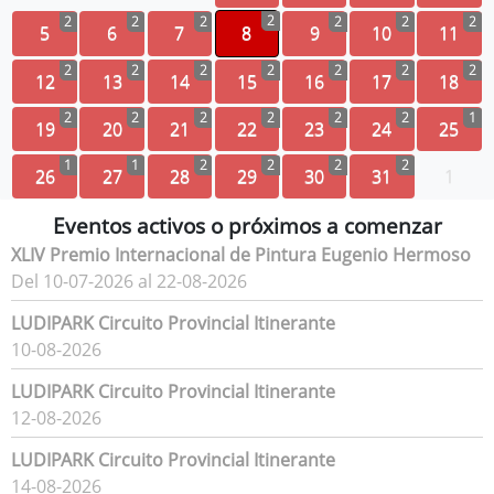
2
2
2
2
2
2
2
5
6
7
8
9
10
11
2
2
2
2
2
2
2
12
13
14
15
16
17
18
2
2
2
2
2
2
1
19
20
21
22
23
24
25
1
1
2
2
2
2
26
27
28
29
30
31
1
Eventos activos o próximos a comenzar
XLIV Premio Internacional de Pintura Eugenio Hermoso
Del 10-07-2026 al 22-08-2026
LUDIPARK Circuito Provincial Itinerante
10-08-2026
LUDIPARK Circuito Provincial Itinerante
12-08-2026
LUDIPARK Circuito Provincial Itinerante
14-08-2026