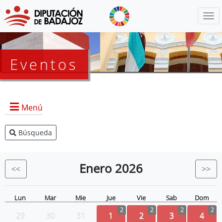
Menú
Eventos
Menú
Búsqueda
Agenda Presidencia
BOP
Enero
2026
<<
>>
Eventos
Noticias
Lun
Mar
Mie
Jue
Vie
Sab
Dom
2
2
2
2
29
30
31
1
2
3
4