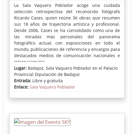
La Sala Vaquero Poblador acoge una cuidada
selección retrospectiva del reconocido fotógrafo
Ricardo Cases, quien reúne 36 obras que resumen
sus 18 años de trayectoria artística y profesional.
Desde 2006, Cases se ha consolidado como una de
las miradas más personales del panorama
fotográfico actual, con exposiciones en todo el
mundo, publicaciones de referencia y encargos para
destacados medios de comunicación nacionales e
internacionales.
Lugar:
Badajoz, Sala Vaquero Poblador en el Palacio
En esta exposición, el autor presenta un corpus
Provincial Diputación de Badajoz
depurado y esencial, profundamente ligado a la
Entrada:
Libre y gratuita
evolución de su trabajo y a la excelente acogida del
Enlace:
Sala Vaquero Poblador
arte fotográfico en Badajoz.