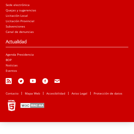
Sede electrónica
Quejas y sugerencias
Licitación Local
Licitación Provincial
Subvenciones
Canal de denuncias
Actualidad
Agenda Presidencia
BOP
Noticias
Eventos
Contacto
Mapa Web
Accesibilidad
Aviso Legal
Protección de datos