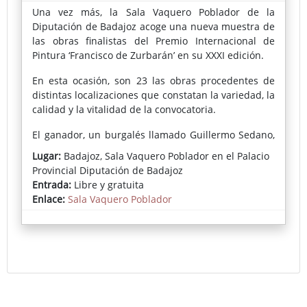
Una vez más, la Sala Vaquero Poblador de la
Diputación de Badajoz acoge una nueva muestra de
las obras finalistas del Premio Internacional de
Pintura ‘Francisco de Zurbarán’ en su XXXI edición.
En esta ocasión, son 23 las obras procedentes de
distintas localizaciones que constatan la variedad, la
calidad y la vitalidad de la convocatoria.
El ganador, un burgalés llamado Guillermo Sedano,
presenta su particular latido a través de un paisaje
Lugar:
Badajoz, Sala Vaquero Poblador en el Palacio
invernal; por su parte, Teruhiro Ando, segundo
Provincial Diputación de Badajoz
premio, habla de ausencias y existencia con su
Entrada:
Libre y gratuita
pintura; y Guillermo Masedo, ganador del tercer
Enlace:
Sala Vaquero Poblador
premio, descubre una composición peculiar y
contemporánea.
Además, el premio del Jurado Popular reconoce a
Miguel Ángel Murillo por su “Expuesto” con el
galardón que expresa el sentir, el gusto, la
implicación y la forma de percibir el arte de los
fuentecanteños y las fuentecanteñas.