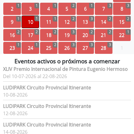
1
1
1
2
1
3
3
2
3
4
5
6
7
8
1
1
1
2
3
2
2
9
10
11
12
13
14
15
2
2
2
3
2
2
1
16
17
18
19
20
21
22
1
1
2
3
3
3
23
24
25
26
27
28
1
Eventos activos o próximos a comenzar
XLIV Premio Internacional de Pintura Eugenio Hermoso
Del 10-07-2026 al 22-08-2026
LUDIPARK Circuito Provincial Itinerante
10-08-2026
LUDIPARK Circuito Provincial Itinerante
12-08-2026
LUDIPARK Circuito Provincial Itinerante
14-08-2026