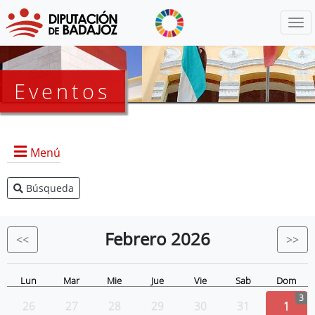
Menú
Eventos
Menú
Búsqueda
Agenda Presidencia
BOP
Febrero
2026
<<
>>
Eventos
Noticias
Lun
Mar
Mie
Jue
Vie
Sab
Dom
3
26
27
28
29
30
31
1