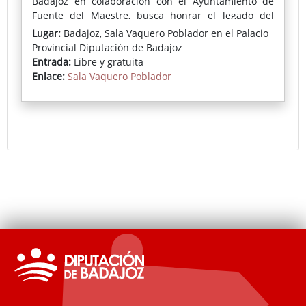
Badajoz en colaboración con el Ayuntamiento de
Fuente del Maestre, busca honrar el legado del
pintor y fomentar la creatividad artística en nuevas
Lugar:
Badajoz, Sala Vaquero Poblador en el Palacio
generaciones.
Provincial Diputación de Badajoz
Entrada:
Libre y gratuita
En esta cuarta edición, los ganadores han sido
Enlace:
Sala Vaquero Poblador
Gonzalo Romero (
Estado de bienestar
), Guillermo
Sedano (
La nieve y su secreto
) y Rubén Fernández
(
Partido por la mitad pero cogido de las manos
),
junto a Paula Rodríguez (
Entre sábanas
), distinguida
con el Premio de Autor Local.