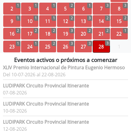
1
1
1
2
1
3
3
2
3
4
5
6
7
8
1
1
1
2
3
2
2
9
10
11
12
13
14
15
2
2
2
3
2
2
1
16
17
18
19
20
21
22
3
1
1
2
3
3
23
24
25
26
27
28
1
Eventos activos o próximos a comenzar
XLIV Premio Internacional de Pintura Eugenio Hermoso
Del 10-07-2026 al 22-08-2026
LUDIPARK Circuito Provincial Itinerante
07-08-2026
LUDIPARK Circuito Provincial Itinerante
10-08-2026
LUDIPARK Circuito Provincial Itinerante
12-08-2026