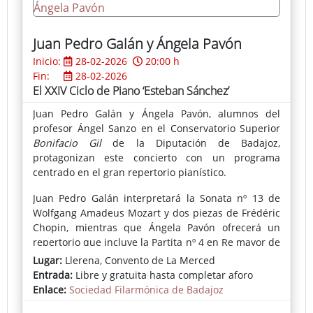
Juan Pedro Galán y Ángela Pavón
Inicio:
28-02-2026
20:00 h
Fin:
28-02-2026
El XXIV Ciclo de Piano ‘Esteban Sánchez’
Juan Pedro Galán y Ángela Pavón, alumnos del
profesor Ángel Sanzo en el Conservatorio Superior
Bonifacio Gil
de la Diputación de Badajoz,
protagonizan este concierto con un programa
centrado en el gran repertorio pianístico.
Juan Pedro Galán interpretará la Sonata nº 13 de
Wolfgang Amadeus Mozart y dos piezas de Frédéric
Chopin, mientras que Ángela Pavón ofrecerá un
repertorio que incluye la Partita nº 4 en Re mayor de
Johann Sebastian Bach y una balada de Chopin.
Lugar:
Llerena, Convento de La Merced
Entrada:
Libre y gratuita hasta completar aforo
Enlace:
Sociedad Filarmónica de Badajoz