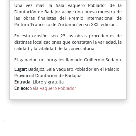
Una vez más, la Sala Vaquero Poblador de la
Diputación de Badajoz acoge una nueva muestra de
las obras finalistas del Premio Internacional de
Pintura ‘Francisco de Zurbarán’ en su XXXI edición.
En esta ocasión, son 23 las obras procedentes de
distintas localizaciones que constatan la variedad, la
calidad y la vitalidad de la convocatoria.
El ganador, un burgalés llamado Guillermo Sedano,
presenta su particular latido a través de un paisaje
Lugar:
Badajoz, Sala Vaquero Poblador en el Palacio
invernal; por su parte, Teruhiro Ando, segundo
Provincial Diputación de Badajoz
premio, habla de ausencias y existencia con su
Entrada:
Libre y gratuita
pintura; y Guillermo Masedo, ganador del tercer
Enlace:
Sala Vaquero Poblador
premio, descubre una composición peculiar y
contemporánea.
Además, el premio del Jurado Popular reconoce a
Miguel Ángel Murillo por su “Expuesto” con el
galardón que expresa el sentir, el gusto, la
implicación y la forma de percibir el arte de los
fuentecanteños y las fuentecanteñas.