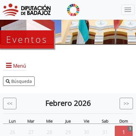
Menú
Eventos
Menú
Búsqueda
Agenda Presidencia
BOP
Febrero
2026
<<
>>
Eventos
Noticias
Lun
Mar
Mie
Jue
Vie
Sab
Dom
3
26
27
28
29
30
31
1