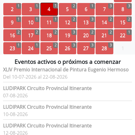
1
1
1
2
1
3
3
2
3
4
5
6
7
8
1
1
1
2
3
2
2
9
10
11
12
13
14
15
2
2
2
3
2
2
1
16
17
18
19
20
21
22
1
1
2
3
3
3
23
24
25
26
27
28
1
Eventos activos o próximos a comenzar
XLIV Premio Internacional de Pintura Eugenio Hermoso
Del 10-07-2026 al 22-08-2026
LUDIPARK Circuito Provincial Itinerante
07-08-2026
LUDIPARK Circuito Provincial Itinerante
10-08-2026
LUDIPARK Circuito Provincial Itinerante
12-08-2026