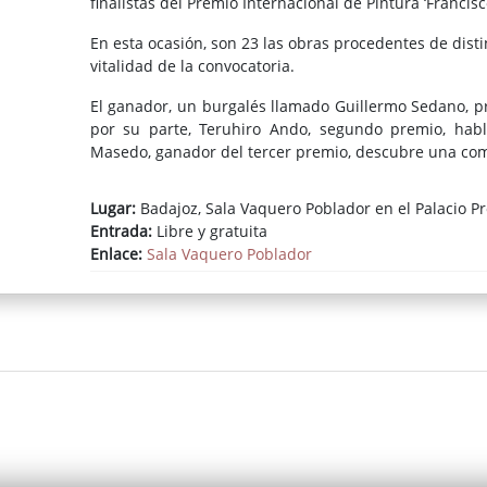
finalistas del Premio Internacional de Pintura ‘Francis
En esta ocasión, son 23 las obras procedentes de distin
vitalidad de la convocatoria.
El ganador, un burgalés llamado Guillermo Sedano, pre
por su parte, Teruhiro Ando, segundo premio, habl
Masedo, ganador del tercer premio, descubre una co
Además, el premio del Jurado Popular reconoce a Mi
Lugar:
Badajoz, Sala Vaquero Poblador en el Palacio Pr
expresa el sentir, el gusto, la implicación y la
Entrada:
Libre y gratuita
fuentecanteñas.
Enlace:
Sala Vaquero Poblador