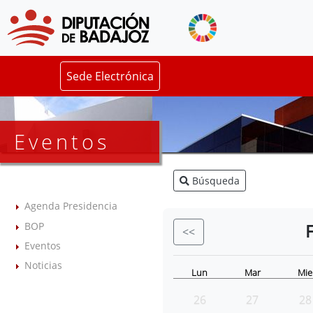
Sede Electrónica
Eventos
Búsqueda
Agenda Presidencia
BOP
<<
Eventos
Noticias
Lun
Mar
Mie
26
27
28