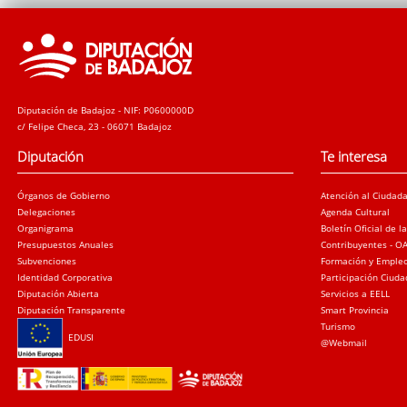
Diputación de Badajoz - NIF: P0600000D
c/ Felipe Checa, 23 - 06071 Badajoz
Diputación
Te interesa
Órganos de Gobierno
Atención al Ciudad
Delegaciones
Agenda Cultural
Organigrama
Boletín Oficial de l
Presupuestos Anuales
Contribuyentes - O
Subvenciones
Formación y Emple
Identidad Corporativa
Participación Ciud
Diputación Abierta
Servicios a EELL
Diputación Transparente
Smart Provincia
Turismo
EDUSI
@Webmail