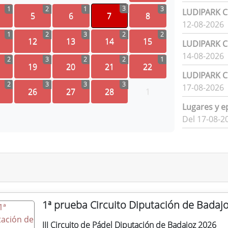
3
1
2
1
3
LUDIPARK Ci
5
6
7
8
12-08-2026
1
2
3
2
2
12
13
14
15
LUDIPARK Ci
14-08-2026
2
3
2
2
1
19
20
21
22
LUDIPARK Ci
2
3
3
3
17-08-2026
26
27
28
1
Lugares y e
Del 17-08-2
1ª prueba Circuito Diputación de Badaj
III Circuito de Pádel Diputación de Badajoz 2026