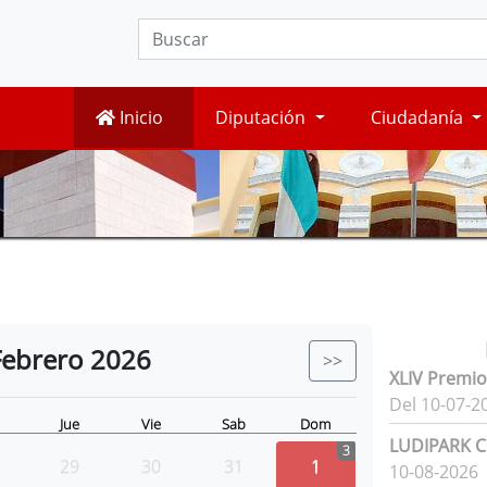
Inicio
Diputación
Ciudadanía
Febrero
2026
>>
XLIV Premio
Del 10-07-2
Jue
Vie
Sab
Dom
LUDIPARK Ci
3
29
30
31
1
10-08-2026