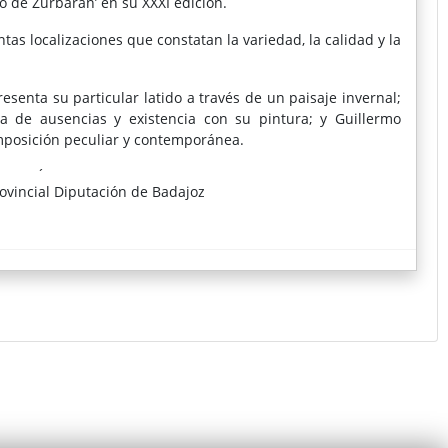
co de Zurbarán’ en su XXXI edición.
tas localizaciones que constatan la variedad, la calidad y la
senta su particular latido a través de un paisaje invernal;
a de ausencias y existencia con su pintura; y Guillermo
mposición peculiar y contemporánea.
guel Ángel Murillo por su “Expuesto” con el galardón que
ovincial Diputación de Badajoz
 forma de percibir el arte de los fuentecanteños y las