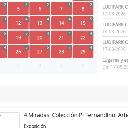
2
3
2
3
2
LUDIPARK Ci
5
6
7
8
12-08-2026
3
4
4
4
5
12
13
14
15
LUDIPARK Ci
14-08-2026
5
6
4
4
4
19
20
21
22
LUDIPARK Ci
4
5
5
7
4
17-08-2026
26
27
28
29
Lugares y e
2
3
4
5
Del 17-08-2
4 Miradas. Colección Pi Fernandino. Art
Exposición