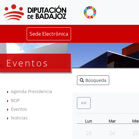
Sede Electrónica
Eventos
Búsqueda
Agenda Presidencia
BOP
<<
Eventos
Noticias
Lun
Mar
Mie
23
24
25