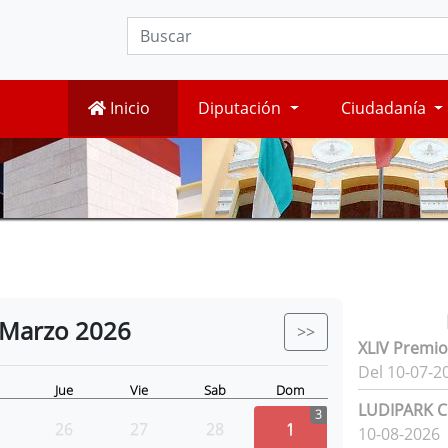
Inicio
Diputación
Ciudadanía
Marzo
2026
>>
XLIV Premio
Del 10-07-2
Jue
Vie
Sab
Dom
LUDIPARK Ci
3
26
27
28
1
10-08-2026