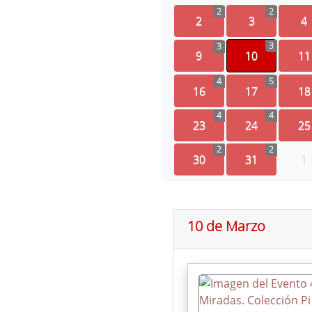
2
2
2
3
4
3
3
9
10
11
4
5
16
17
18
4
4
23
24
25
2
2
30
31
1
10 de Marzo