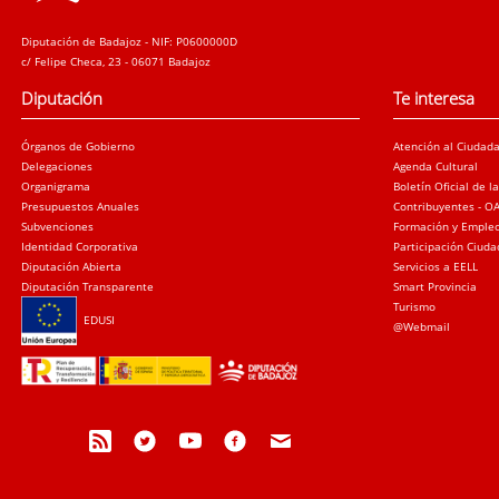
Diputación de Badajoz - NIF: P0600000D
c/ Felipe Checa, 23 - 06071 Badajoz
Diputación
Te interesa
Órganos de Gobierno
Atención al Ciudad
Delegaciones
Agenda Cultural
Organigrama
Boletín Oficial de l
Presupuestos Anuales
Contribuyentes - O
Subvenciones
Formación y Emple
Identidad Corporativa
Participación Ciud
Diputación Abierta
Servicios a EELL
Diputación Transparente
Smart Provincia
Turismo
EDUSI
@Webmail