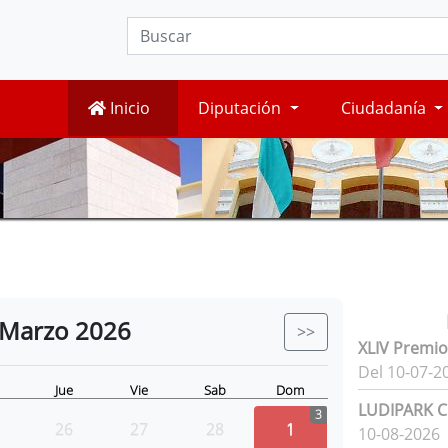
Inicio
Diputación
Ciudadanía
Marzo
2026
>>
XLIV Premio
Del 10-07-2
Jue
Vie
Sab
Dom
LUDIPARK Ci
3
26
27
28
1
10-08-2026