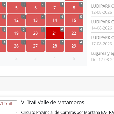
2
3
2
3
2
LUDIPARK Ci
5
6
7
8
12-08-2026
3
4
4
4
5
12
13
14
15
LUDIPARK Ci
14-08-2026
4
5
6
4
4
19
20
21
22
LUDIPARK Ci
4
5
5
7
4
17-08-2026
26
27
28
29
Lugares y e
2
3
4
5
Del 17-08-2
VI Trail Valle de Matamoros
Circuito Provincial de Carreras por Montaña BA-TRA