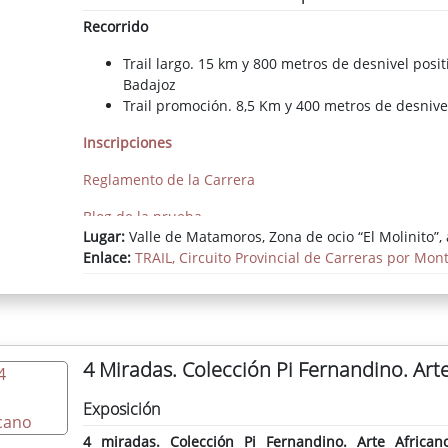
Recorrido
Trail largo. 15 km y 800 metros de desnivel posi
Badajoz
Trail promoción. 8,5 Km y 400 metros de desnive
Inscripciones
Reglamento de la Carrera
Blog de la prueba
Lugar:
Valle de Matamoros, Zona de ocio “El Molinito”, a
Facebook de la prueba
Enlace:
TRAIL, Circuito Provincial de Carreras por Mon
4 Miradas. Colección Pi Fernandino. Art
Exposición
4 miradas. Colección Pi Fernandino. Arte African