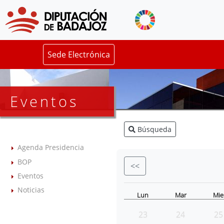
Sede Electrónica
Eventos
Búsqueda
Agenda Presidencia
BOP
<<
Eventos
Noticias
Lun
Mar
Mie
23
24
25