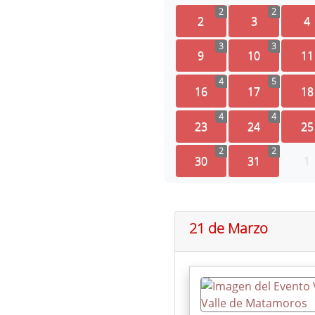
2
2
2
3
4
3
3
9
10
11
4
5
16
17
18
4
4
23
24
25
2
2
30
31
1
21 de Marzo