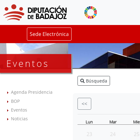
Sede Electrónica
Eventos
Búsqueda
Agenda Presidencia
BOP
<<
Eventos
Noticias
Lun
Mar
Mie
23
24
25