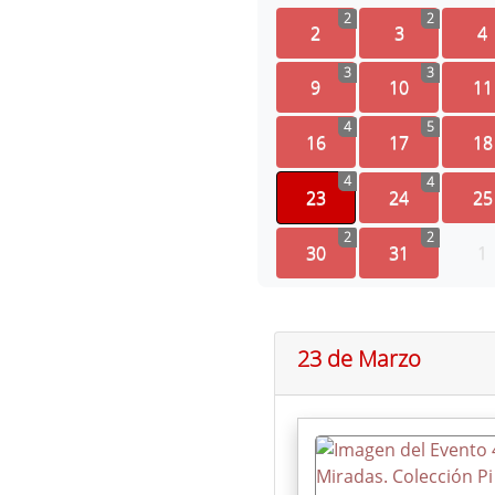
2
2
2
3
4
3
3
9
10
11
4
5
16
17
18
4
4
23
24
25
2
2
30
31
1
23 de Marzo