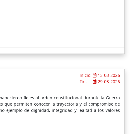
 que los escolares de las zonas rurales de la provincia de
nera segura y divertida. Se trata de deportes que son
n en muchos casos la primera experiencia con la nieve y con
as actividades son difícilmente accesibles para la mayoría, y
a nieve y con la práctica de deportes de invierno como el
Inicio:
13-03-2026
Fin:
29-03-2026
anecieron fieles al orden constitucional durante la Guerra
es que permiten conocer la trayectoria y el compromiso de
o ejemplo de dignidad, integridad y lealtad a los valores