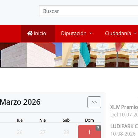
Inicio
Diputación
Ciudadanía
Marzo
2026
>>
XLIV Premio
Del 10-07-2
Jue
Vie
Sab
Dom
LUDIPARK Ci
3
26
27
28
1
10-08-2026