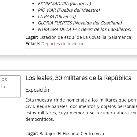
EXTREMADURA (Alconera)
RÍO VIAR (Puebla del Maestre)
LA RAYA (Olivenza)
GLORIA FUERTES (Novelda del Guadiana)
NTRA SRA DE LA PAZ (Jerez de los Caballeros)
Lugar:
Estación de esquí de La Covatilla (Salamanca)
Estas actividades son una excelente oportunidad para
Enlace:
Deportes de Invierno
Badajoz descubran los deportes de invierno de ma
difícilmente accesibles para la mayoría y que supone
la práctica de deportes de invierno como el esquí. Est
supone en muchos casos la primera experiencia con l
esquí.
Los leales, 30 militares de la República
Exposición
Esta muestra rinde homenaje a los militares que perm
Civil. Reúne paneles, documentos y objetos personal
estos militares, cuya memoria se recupera ahora com
democráticos.
Lugar:
Badajoz, El Hospital Centro Vivo