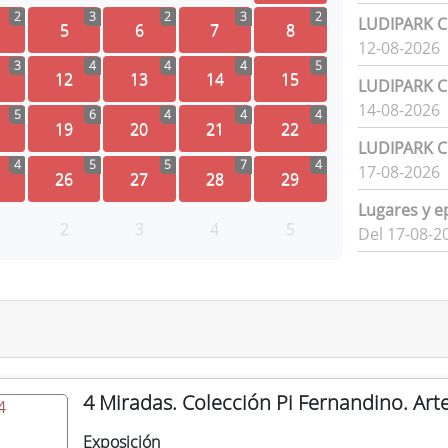
2
3
2
3
2
LUDIPARK Ci
5
6
7
8
12-08-2026
3
4
4
4
5
12
13
14
15
LUDIPARK Ci
14-08-2026
5
6
4
4
4
19
20
21
22
LUDIPARK Ci
4
5
5
7
4
17-08-2026
26
27
28
29
Lugares y e
2
3
4
5
Del 17-08-2
4 Miradas. Colección Pi Fernandino. Art
Exposición