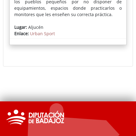
los pueblos pequeños por no disponer de
equipamientos, espacios donde practicarlos o
monitores que les enseñen su correcta práctica.
En cada localidad se instala una pista deportiva
Lugar:
Aljucén
portátil donde se puede practicar skate, voleibol,
Enlace:
Urban Sport
fútbol-sala, bádminton, baloncesto o parkour,
actividades muy demandadas por los más jóvenes.
La inscripción pueden realizarse a través del
Ayuntamiento o en la propia pista el día del evento.