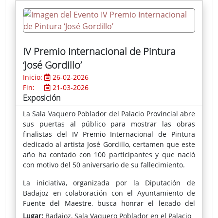
IV Premio Internacional de Pintura
‘José Gordillo’
Inicio:
26-02-2026
Fin:
21-03-2026
Exposición
La Sala Vaquero Poblador del Palacio Provincial abre
sus puertas al público para mostrar las obras
finalistas del IV Premio Internacional de Pintura
dedicado al artista José Gordillo, certamen que este
año ha contado con 100 participantes y que nació
con motivo del 50 aniversario de su fallecimiento.
La iniciativa, organizada por la Diputación de
Badajoz en colaboración con el Ayuntamiento de
Fuente del Maestre, busca honrar el legado del
pintor y fomentar la creatividad artística en nuevas
Lugar:
Badajoz, Sala Vaquero Poblador en el Palacio