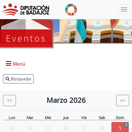
Menú
Eventos
Menú
Búsqueda
Agenda Presidencia
BOP
Marzo
2026
<<
>>
Eventos
Noticias
Lun
Mar
Mie
Jue
Vie
Sab
Dom
3
23
24
25
26
27
28
1