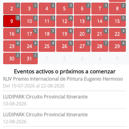
2
2
2
3
2
3
2
2
3
4
5
6
7
8
3
3
3
4
4
4
5
9
10
11
12
13
14
15
4
5
5
6
4
4
4
16
17
18
19
20
21
22
4
4
4
5
5
7
4
23
24
25
26
27
28
29
2
2
30
31
1
2
3
4
5
Eventos activos o próximos a comenzar
XLIV Premio Internacional de Pintura Eugenio Hermoso
Del 10-07-2026 al 22-08-2026
LUDIPARK Circuito Provincial Itinerante
10-08-2026
LUDIPARK Circuito Provincial Itinerante
12-08-2026