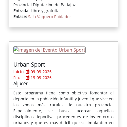
generaciones.
Provincial Diputación de Badajoz
Entrada:
Libre y gratuita
En esta cuarta edición, los ganadores han sido
Enlace:
Sala Vaquero Poblador
Gonzalo Romero (
Estado de bienestar
), Guillermo
Sedano (
La nieve y su secreto
) y Rubén Fernández
(
Partido por la mitad pero cogido de las manos
),
junto a Paula Rodríguez (
Entre sábanas
), distinguida
con el Premio de Autor Local.
Urban Sport
Inicio:
09-03-2026
Fin:
13-03-2026
Aljucén
Este programa tiene como objetivo fomentar el
deporte en la población infantil y juvenil que vive en
las zonas más rurales de nuestra provincia.
Especialmente, se busca acercar aquellas
disciplinas deportivas procedentes de los entornos
urbanos y que es más difícil que se implanten en