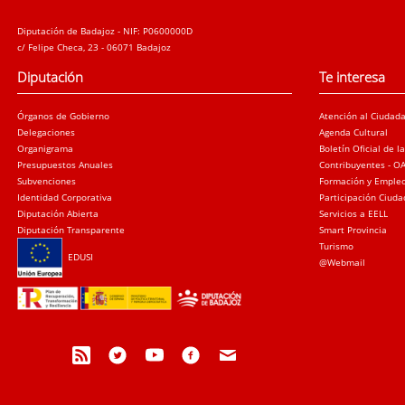
Diputación de Badajoz - NIF: P0600000D
c/ Felipe Checa, 23 - 06071 Badajoz
Diputación
Te interesa
Órganos de Gobierno
Atención al Ciudad
Delegaciones
Agenda Cultural
Organigrama
Boletín Oficial de l
Presupuestos Anuales
Contribuyentes - O
Subvenciones
Formación y Emple
Identidad Corporativa
Participación Ciud
Diputación Abierta
Servicios a EELL
Diputación Transparente
Smart Provincia
Turismo
EDUSI
@Webmail