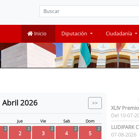
Inicio
Diputación
Ciudadanía
Abril
2026
>>
XLIV Premio
Del 10-07-2
Jue
Vie
Sab
Dom
LUDIPARK Ci
2
2
2
2
2
2
3
4
5
07-08-2026