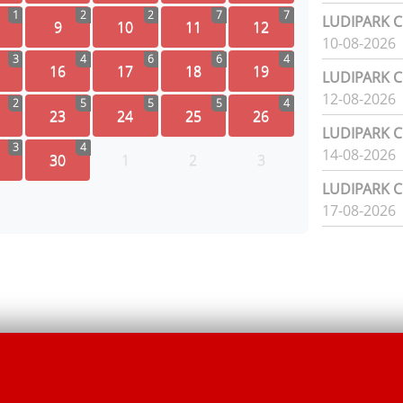
1
2
2
7
7
LUDIPARK Ci
9
10
11
12
10-08-2026
3
4
6
6
4
16
17
18
19
LUDIPARK Ci
12-08-2026
2
5
5
5
4
23
24
25
26
LUDIPARK Ci
3
4
14-08-2026
30
1
2
3
LUDIPARK Ci
17-08-2026