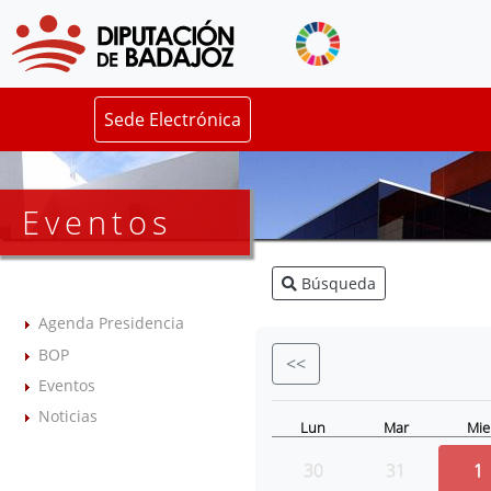
Sede Electrónica
Eventos
Búsqueda
Agenda Presidencia
BOP
<<
Eventos
Noticias
Lun
Mar
Mie
30
31
1