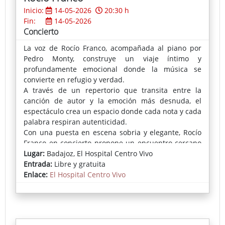
Inicio:
14-05-2026
20:30 h
Fin:
14-05-2026
Concierto
La voz de Rocío Franco, acompañada al piano por
Pedro Monty, construye un viaje íntimo y
profundamente emocional donde la música se
convierte en refugio y verdad.
A través de un repertorio que transita entre la
canción de autor y la emoción más desnuda, el
espectáculo crea un espacio donde cada nota y cada
palabra respiran autenticidad.
Con una puesta en escena sobria y elegante, Rocío
Franco en concierto propone un encuentro cercano
con el público: una pausa en el tiempo para sentir,
Lugar:
Badajoz, El Hospital Centro Vivo
recordar y dejarse atravesar por historias que
Entrada:
Libre y gratuita
hablan de amor, memoria y vida.
Enlace:
El Hospital Centro Vivo