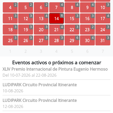
2
2
2
4
4
4
3
4
5
6
7
8
9
10
6
3
3
4
3
3
4
11
12
13
14
15
16
17
3
3
3
4
3
2
3
18
19
20
21
22
23
24
3
3
3
3
6
4
3
25
26
27
28
29
30
31
1
2
3
4
5
6
7
Eventos activos o próximos a comenzar
XLIV Premio Internacional de Pintura Eugenio Hermoso
Del 10-07-2026 al 22-08-2026
LUDIPARK Circuito Provincial Itinerante
10-08-2026
LUDIPARK Circuito Provincial Itinerante
12-08-2026