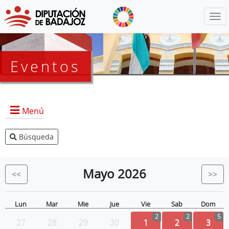
Menú
Eventos
Menú
Búsqueda
Agenda Presidencia
BOP
Mayo
2026
<<
>>
Eventos
Noticias
Lun
Mar
Mie
Jue
Vie
Sab
Dom
2
2
5
27
28
29
30
1
2
3