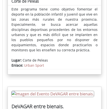
Corte de Peleas
Este programa tiene como objetivo fomentar el
deporte en la población infantil y juvenil que vive en
las zonas más rurales de nuestra provincia.
Especialmente, se busca acercar aquellas
disciplinas deportivas procedentes de los entornos
urbanos y que es más difícil que se implanten en
los pueblos pequeños por no disponer de
equipamientos, espacios donde practicarlos o
monitores que les enseñen su correcta práctica.
En cada localidad se instala una pista deportiva
Lugar:
Corte de Peleas
portátil donde se puede practicar skate, voleibol,
Enlace:
Urban Sport
fútbol-sala, bádminton, baloncesto o parkour,
actividades muy demandadas por los más jóvenes.
La inscripción pueden realizarse a través del
Ayuntamiento o en la propia pista el día del evento.
DeVAGAR entre bienais.