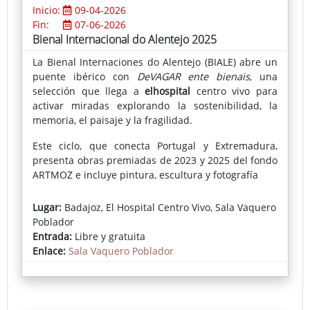
Inicio:
09-04-2026
Fin:
07-06-2026
Bienal Internacional do Alentejo 2025
La Bienal Internaciones do Alentejo (BIALE) abre un
puente ibérico con
DeVAGAR ente bienais
, una
selección que llega a
elhospital
centro vivo para
activar miradas explorando la sostenibilidad, la
memoria, el paisaje y la fragilidad.
Este ciclo, que conecta Portugal y Extremadura,
presenta obras premiadas de 2023 y 2025 del fondo
ARTMOZ e incluye pintura, escultura y fotografía
El conjunto reúne obras premiadas y piezas claves
Lugar:
Badajoz, El Hospital Centro Vivo, Sala Vaquero
con técnicas que van de la pintura y la escultura a la
Poblador
fotografía y el objeto, trazando un recorrido por
Entrada:
Libre y gratuita
materiales y relatos arraigados en el Alentejo. La
Enlace:
Sala Vaquero Poblador
muestra incluye la obra de tres artistas pacenses:
José Luis Hinchado, Alejandra Valero y José Macías
“DeVAGAR” propone precisamente mirar