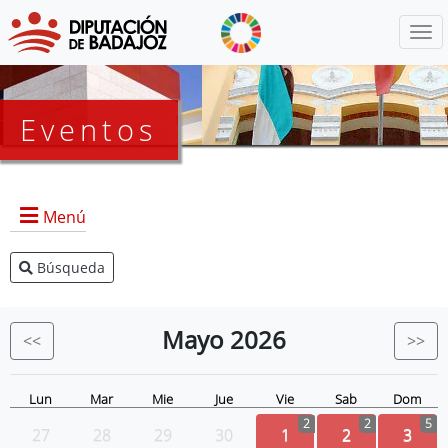
Menú
Eventos
Menú
Búsqueda
Agenda Presidencia
BOP
Mayo
2026
<<
>>
Eventos
Noticias
Lun
Mar
Mie
Jue
Vie
Sab
Dom
2
2
5
27
28
29
30
1
2
3