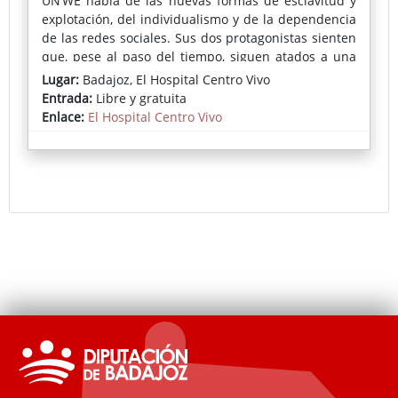
UN’WE habla de las nuevas formas de esclavitud y
explotación, del individualismo y de la dependencia
de las redes sociales. Sus dos protagonistas sienten
que, pese al paso del tiempo, siguen atados a una
misma cadena: pedalear sin descanso para
Lugar:
Badajoz, El Hospital Centro Vivo
sobrevivir y sostener a sus familias, atrapados en
Entrada:
Libre y gratuita
una rueda infinita que parece no tener fin.
Enlace:
El Hospital Centro Vivo