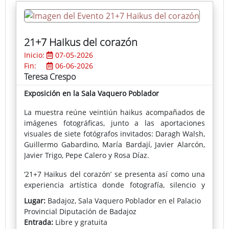
despacio, escuchar al territorio y reconocer en él sus
cicatrices y transformaciones.
21+7 Haikus del corazón
Inicio:
07-05-2026
Fin:
06-06-2026
Teresa Crespo
Exposición en la Sala Vaquero Poblador
La muestra reúne veintiún haikus acompañados de
imágenes fotográficas, junto a las aportaciones
visuales de siete fotógrafos invitados: Daragh Walsh,
Guillermo Gabardino, María Bardají, Javier Alarcón,
Javier Trigo, Pepe Calero y Rosa Díaz.
‘21+7 Haikus del corazón’ se presenta así como una
experiencia artística donde fotografía, silencio y
poesía convergen para ofrecer una mirada serena
Lugar:
Badajoz, Sala Vaquero Poblador en el Palacio
sobre el tiempo, la naturaleza y la emoción humana
Provincial Diputación de Badajoz
Entrada:
Libre y gratuita