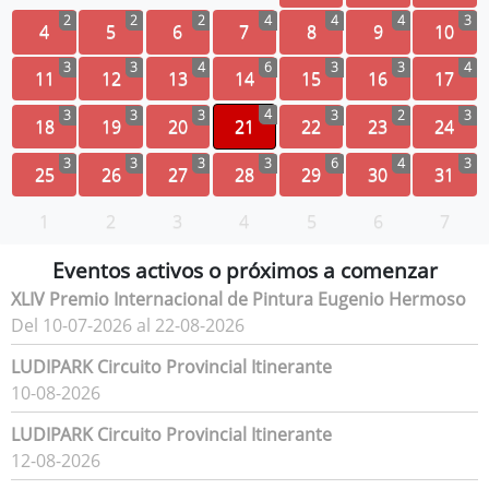
2
2
2
4
4
4
3
4
5
6
7
8
9
10
3
3
4
6
3
3
4
11
12
13
14
15
16
17
4
3
3
3
3
2
3
18
19
20
21
22
23
24
3
3
3
3
6
4
3
25
26
27
28
29
30
31
1
2
3
4
5
6
7
Eventos activos o próximos a comenzar
XLIV Premio Internacional de Pintura Eugenio Hermoso
Del 10-07-2026 al 22-08-2026
LUDIPARK Circuito Provincial Itinerante
10-08-2026
LUDIPARK Circuito Provincial Itinerante
12-08-2026