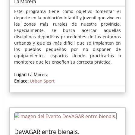
La Morera
Este programa tiene como objetivo fomentar el
deporte en la población infantil y juvenil que vive en
las zonas más rurales de nuestra provincia.
Especialmente, se busca acercar aquellas
disciplinas deportivas procedentes de los entornos
urbanos y que es más difícil que se implanten en
los pueblos pequeños por no disponer de
equipamientos, espacios donde practicarlos o
monitores que les enseñen su correcta práctica.
En cada localidad se instala una pista deportiva
Lugar:
La Morera
portátil donde se puede practicar skate, voleibol,
Enlace:
Urban Sport
fútbol-sala, bádminton, baloncesto o parkour,
actividades muy demandadas por los más jóvenes.
La inscripción pueden realizarse a través del
Ayuntamiento o en la propia pista el día del evento.
DeVAGAR entre bienais.