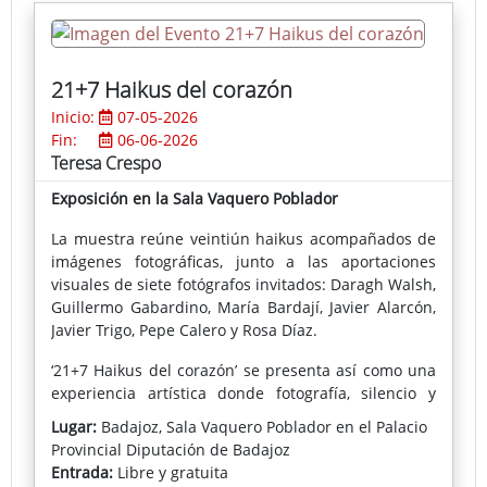
despacio, escuchar al territorio y reconocer en él sus
cicatrices y transformaciones.
21+7 Haikus del corazón
Inicio:
07-05-2026
Fin:
06-06-2026
Teresa Crespo
Exposición en la Sala Vaquero Poblador
La muestra reúne veintiún haikus acompañados de
imágenes fotográficas, junto a las aportaciones
visuales de siete fotógrafos invitados: Daragh Walsh,
Guillermo Gabardino, María Bardají, Javier Alarcón,
Javier Trigo, Pepe Calero y Rosa Díaz.
‘21+7 Haikus del corazón’ se presenta así como una
experiencia artística donde fotografía, silencio y
poesía convergen para ofrecer una mirada serena
Lugar:
Badajoz, Sala Vaquero Poblador en el Palacio
sobre el tiempo, la naturaleza y la emoción humana
Provincial Diputación de Badajoz
Entrada:
Libre y gratuita