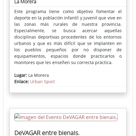
La Morera
Este programa tiene como objetivo fomentar el
deporte en la población infantil y juvenil que vive en
las zonas más rurales de nuestra provincia.
Especialmente, se busca acercar aquellas
disciplinas deportivas procedentes de los entornos
urbanos y que es más difícil que se implanten en
los pueblos pequeños por no disponer de
equipamientos, espacios donde practicarlos o
monitores que les enseñen su correcta práctica.
En cada localidad se instala una pista deportiva
Lugar:
La Morera
portátil donde se puede practicar skate, voleibol,
Enlace:
Urban Sport
fútbol-sala, bádminton, baloncesto o parkour,
actividades muy demandadas por los más jóvenes.
La inscripción pueden realizarse a través del
Ayuntamiento o en la propia pista el día del evento.
DeVAGAR entre bienais.