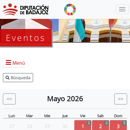
Menú
Eventos
Menú
Búsqueda
Agenda Presidencia
BOP
Mayo
2026
<<
>>
Eventos
Noticias
Lun
Mar
Mie
Jue
Vie
Sab
Dom
2
2
5
27
28
29
30
1
2
3