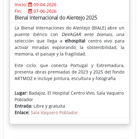
Inicio:
09-04-2026
Fin:
07-06-2026
Bienal Internacional do Alentejo 2025
La Bienal Internaciones do Alentejo (BIALE) abre un
puente ibérico con
DeVAGAR ente bienais
, una
selección que llega a
elhospital
centro vivo para
activar miradas explorando la sostenibilidad, la
memoria, el paisaje y la fragilidad.
Este ciclo, que conecta Portugal y Extremadura,
presenta obras premiadas de 2023 y 2025 del fondo
ARTMOZ e incluye pintura, escultura y fotografía
El conjunto reúne obras premiadas y piezas claves
Lugar:
Badajoz, El Hospital Centro Vivo, Sala Vaquero
con técnicas que van de la pintura y la escultura a la
Poblador
fotografía y el objeto, trazando un recorrido por
Entrada:
Libre y gratuita
materiales y relatos arraigados en el Alentejo. La
Enlace:
Sala Vaquero Poblador
muestra incluye la obra de tres artistas pacenses:
José Luis Hinchado, Alejandra Valero y José Macías
“DeVAGAR” propone precisamente mirar