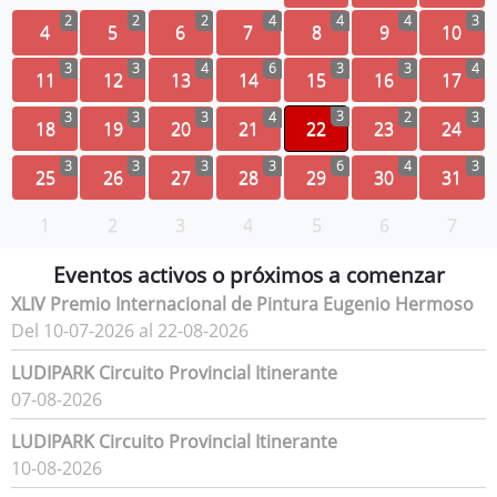
2
2
2
4
4
4
3
4
5
6
7
8
9
10
3
3
4
6
3
3
4
11
12
13
14
15
16
17
3
3
3
3
4
2
3
18
19
20
21
22
23
24
3
3
3
3
6
4
3
25
26
27
28
29
30
31
1
2
3
4
5
6
7
Eventos activos o próximos a comenzar
XLIV Premio Internacional de Pintura Eugenio Hermoso
Del 10-07-2026 al 22-08-2026
LUDIPARK Circuito Provincial Itinerante
07-08-2026
LUDIPARK Circuito Provincial Itinerante
10-08-2026