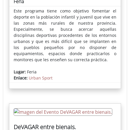
Feria
Este programa tiene como objetivo fomentar el
deporte en la población infantil y juvenil que vive en
las zonas más rurales de nuestra provincia.
Especialmente, se busca acercar aquellas
disciplinas deportivas procedentes de los entornos
urbanos y que es más difícil que se implanten en
los pueblos pequeños por no disponer de
equipamientos, espacios donde practicarlos o
monitores que les enseñen su correcta práctica.
En cada localidad se instala una pista deportiva
Lugar:
Feria
portátil donde se puede practicar skate, voleibol,
Enlace:
Urban Sport
fútbol-sala, bádminton, baloncesto o parkour,
actividades muy demandadas por los más jóvenes.
La inscripción pueden realizarse a través del
Ayuntamiento o en la propia pista el día del evento.
DeVAGAR entre bienais.