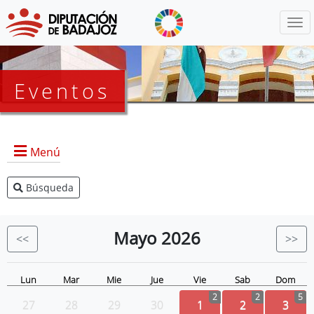
Menú
Eventos
Menú
Búsqueda
Agenda Presidencia
BOP
Mayo
2026
<<
>>
Eventos
Noticias
Lun
Mar
Mie
Jue
Vie
Sab
Dom
2
2
5
27
28
29
30
1
2
3