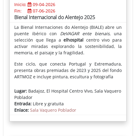
Inicio:
09-04-2026
Fin:
07-06-2026
Bienal Internacional do Alentejo 2025
La Bienal Internaciones do Alentejo (BIALE) abre un
puente ibérico con
DeVAGAR ente bienais
, una
selección que llega a
elhospital
centro vivo para
activar miradas explorando la sostenibilidad, la
memoria, el paisaje y la fragilidad.
Este ciclo, que conecta Portugal y Extremadura,
presenta obras premiadas de 2023 y 2025 del fondo
ARTMOZ e incluye pintura, escultura y fotografía
El conjunto reúne obras premiadas y piezas claves
Lugar:
Badajoz, El Hospital Centro Vivo, Sala Vaquero
con técnicas que van de la pintura y la escultura a la
Poblador
fotografía y el objeto, trazando un recorrido por
Entrada:
Libre y gratuita
materiales y relatos arraigados en el Alentejo. La
Enlace:
Sala Vaquero Poblador
muestra incluye la obra de tres artistas pacenses:
José Luis Hinchado, Alejandra Valero y José Macías
“DeVAGAR” propone precisamente mirar