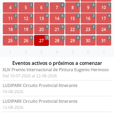
2
2
2
4
4
4
3
4
5
6
7
8
9
10
3
3
4
6
3
3
4
11
12
13
14
15
16
17
3
3
3
4
3
2
3
18
19
20
21
22
23
24
3
3
3
3
6
4
3
25
26
27
28
29
30
31
1
2
3
4
5
6
7
Eventos activos o próximos a comenzar
XLIV Premio Internacional de Pintura Eugenio Hermoso
Del 10-07-2026 al 22-08-2026
LUDIPARK Circuito Provincial Itinerante
10-08-2026
LUDIPARK Circuito Provincial Itinerante
12-08-2026