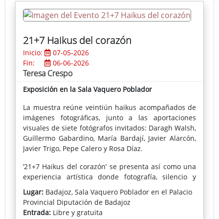
despacio, escuchar al territorio y reconocer en él sus
cicatrices y transformaciones.
21+7 Haikus del corazón
Inicio:
07-05-2026
Fin:
06-06-2026
Teresa Crespo
Exposición en la Sala Vaquero Poblador
La muestra reúne veintiún haikus acompañados de
imágenes fotográficas, junto a las aportaciones
visuales de siete fotógrafos invitados: Daragh Walsh,
Guillermo Gabardino, María Bardají, Javier Alarcón,
Javier Trigo, Pepe Calero y Rosa Díaz.
‘21+7 Haikus del corazón’ se presenta así como una
experiencia artística donde fotografía, silencio y
poesía convergen para ofrecer una mirada serena
Lugar:
Badajoz, Sala Vaquero Poblador en el Palacio
sobre el tiempo, la naturaleza y la emoción humana
Provincial Diputación de Badajoz
Entrada:
Libre y gratuita