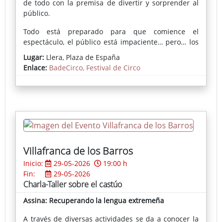
de todo con la premisa de divertir y sorprender al
público.
Todo está preparado para que comience el
espectáculo, el público está impaciente… pero… los
artistas no llegan, ¡¡¡Ha habido un contratiempo!!!
Lugar:
Llera, Plaza de España
Enlace:
BadeCirco, Festival de Circo
Solo están los mozos de pista y el músico… dadas
las circunstancias y bajo el lema familiar “la función
debe continuar” deciden, en complicidad, realizar el
espectáculo.
Todo aderezado con música original y tocada en
directo, hace de éste, un espectáculo peculiar y
divertido. Es apto tanto para ser realizado en la calle
Villafranca de los Barros
por su dinamismo y fuerza escénica, como para
ejecutarse en una sala, por la magia y la ternura de
Inicio:
29-05-2026
19:00 h
los personajes.
Fin:
29-05-2026
Charla-Taller sobre el castúo
Assina: Recuperando la lengua extremeña
A través de diversas actividades se da a conocer la