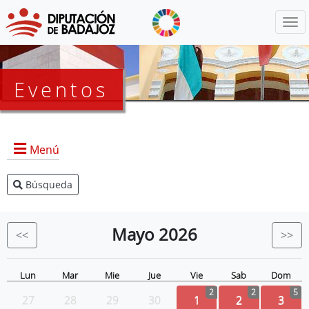
Menú
Eventos
Menú
Búsqueda
Agenda Presidencia
BOP
Mayo
2026
<<
>>
Eventos
Noticias
Lun
Mar
Mie
Jue
Vie
Sab
Dom
2
2
5
27
28
29
30
1
2
3