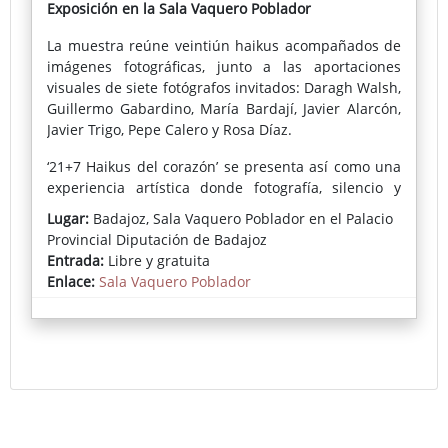
Exposición en la Sala Vaquero Poblador
La muestra reúne veintiún haikus acompañados de
imágenes fotográficas, junto a las aportaciones
visuales de siete fotógrafos invitados: Daragh Walsh,
Guillermo Gabardino, María Bardají, Javier Alarcón,
Javier Trigo, Pepe Calero y Rosa Díaz.
‘21+7 Haikus del corazón’ se presenta así como una
experiencia artística donde fotografía, silencio y
poesía convergen para ofrecer una mirada serena
Lugar:
Badajoz, Sala Vaquero Poblador en el Palacio
sobre el tiempo, la naturaleza y la emoción humana
Provincial Diputación de Badajoz
Entrada:
Libre y gratuita
Enlace:
Sala Vaquero Poblador