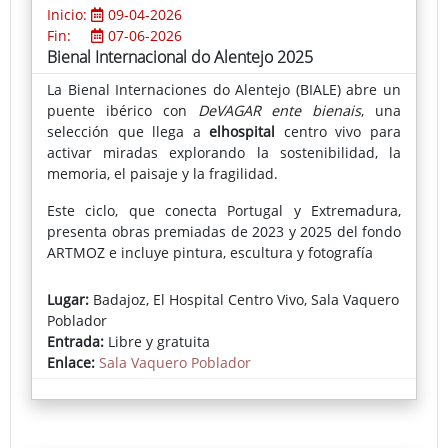
Inicio:
09-04-2026
Fin:
07-06-2026
Bienal Internacional do Alentejo 2025
La Bienal Internaciones do Alentejo (BIALE) abre un
puente ibérico con
DeVAGAR ente bienais
, una
selección que llega a
elhospital
centro vivo para
activar miradas explorando la sostenibilidad, la
memoria, el paisaje y la fragilidad.
Este ciclo, que conecta Portugal y Extremadura,
presenta obras premiadas de 2023 y 2025 del fondo
ARTMOZ e incluye pintura, escultura y fotografía
El conjunto reúne obras premiadas y piezas claves
Lugar:
Badajoz, El Hospital Centro Vivo, Sala Vaquero
con técnicas que van de la pintura y la escultura a la
Poblador
fotografía y el objeto, trazando un recorrido por
Entrada:
Libre y gratuita
materiales y relatos arraigados en el Alentejo. La
Enlace:
Sala Vaquero Poblador
muestra incluye la obra de tres artistas pacenses:
José Luis Hinchado, Alejandra Valero y José Macías
“DeVAGAR” propone precisamente mirar