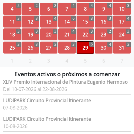
2
2
2
4
4
4
3
4
5
6
7
8
9
10
3
3
4
6
3
3
4
11
12
13
14
15
16
17
3
3
3
4
3
2
3
18
19
20
21
22
23
24
6
3
3
3
3
4
3
25
26
27
28
29
30
31
1
2
3
4
5
6
7
Eventos activos o próximos a comenzar
XLIV Premio Internacional de Pintura Eugenio Hermoso
Del 10-07-2026 al 22-08-2026
LUDIPARK Circuito Provincial Itinerante
07-08-2026
LUDIPARK Circuito Provincial Itinerante
10-08-2026