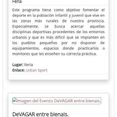
Feria
Este programa tiene como objetivo fomentar el
deporte en la población infantil y juvenil que vive en
las zonas más rurales de nuestra provincia.
Especialmente, se busca acercar aquellas
disciplinas deportivas procedentes de los entornos
urbanos y que es más difícil que se implanten en
los pueblos pequeños por no disponer de
equipamientos, espacios donde practicarlos o
monitores que les enseñen su correcta práctica.
En cada localidad se instala una pista deportiva
Lugar:
Feria
portátil donde se puede practicar skate, voleibol,
Enlace:
Urban Sport
fútbol-sala, bádminton, baloncesto o parkour,
actividades muy demandadas por los más jóvenes.
La inscripción pueden realizarse a través del
Ayuntamiento o en la propia pista el día del evento.
DeVAGAR entre bienais.