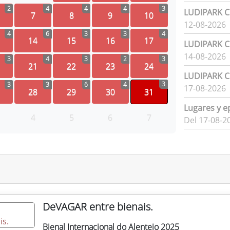
2
4
4
4
3
LUDIPARK Ci
7
8
9
10
12-08-2026
4
6
3
3
4
14
15
16
17
LUDIPARK Ci
14-08-2026
3
4
3
2
3
21
22
23
24
LUDIPARK Ci
3
3
3
6
4
17-08-2026
28
29
30
31
Lugares y e
4
5
6
7
Del 17-08-2
DeVAGAR entre bienais.
Bienal Internacional do Alentejo 2025