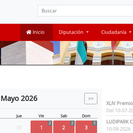
Inicio
Diputación
Ciudadanía
Mayo
2026
>>
XLIV Premio
Del 10-07-2
Jue
Vie
Sab
Dom
LUDIPARK Ci
2
2
5
30
1
2
3
10-08-2026