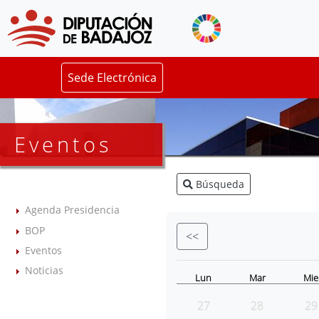
Sede Electrónica
Eventos
Búsqueda
Agenda Presidencia
BOP
<<
Eventos
Noticias
Lun
Mar
Mie
27
28
29