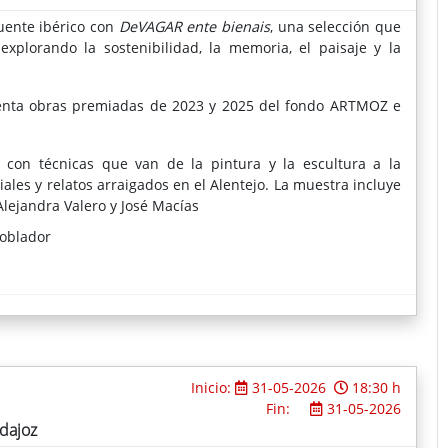
puente ibérico con
DeVAGAR ente bienais
, una selección que
explorando la sostenibilidad, la memoria, el paisaje y la
esenta obras premiadas de 2023 y 2025 del fondo ARTMOZ e
 con técnicas que van de la pintura y la escultura a la
iales y relatos arraigados en el Alentejo. La muestra incluye
Alejandra Valero y José Macías
Poblador
cuchar al territorio y reconocer en él sus cicatrices y
Inicio:
31-05-2026
18:30 h
Fin:
31-05-2026
adajoz