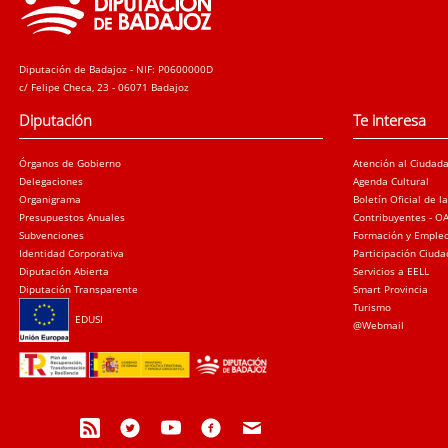
Diputación de Badajoz - NIF: P0600000D
c/ Felipe Checa, 23 - 06071 Badajoz
Diputación
Te interesa
Órganos de Gobierno
Atención al Ciudad
Delegaciones
Agenda Cultural
Organigrama
Boletín Oficial de l
Presupuestos Anuales
Contribuyentes - O
Subvenciones
Formación y Emple
Identidad Corporativa
Participación Ciud
Diputación Abierta
Servicios a EELL
Diputación Transparente
Smart Provincia
Turismo
EDUSI
@Webmail