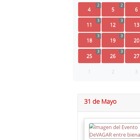
2
2
4
5
6
3
3
11
12
13
3
3
18
19
20
3
3
25
26
27
1
2
3
31 de Mayo