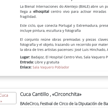
La Bienal Internaciones do Alentejo (BIALE) abre un 
llega a
elhospital
centro vivo para activar miradas 
fragilidad.
Este ciclo, que conecta Portugal y Extremadura, pr
incluye pintura, escultura y fotografía
El conjunto reúne obras premiadas y piezas claves
fotografía y el objeto, trazando un recorrido por mater
la obra de tres artistas pacenses: José Luis Hinchado, 
Lugar:
Badajoz, El Hospital Centro Vivo, Sala Vaquero 
“DeVAGAR” propone precisamente mirar despacio, es
Entrada:
Libre y gratuita
transformaciones.
Enlace:
Sala Vaquero Poblador
Cuca Cantillo , «Circonchita»
BAdeCirco, Festival de Circo de la Diputación de B