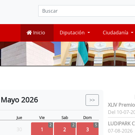
Inicio
Diputación
Ciudadanía
Mayo
2026
>>
XLIV Premio
Del 10-07-2
Jue
Vie
Sab
Dom
LUDIPARK Ci
2
2
5
30
1
2
3
07-08-2026