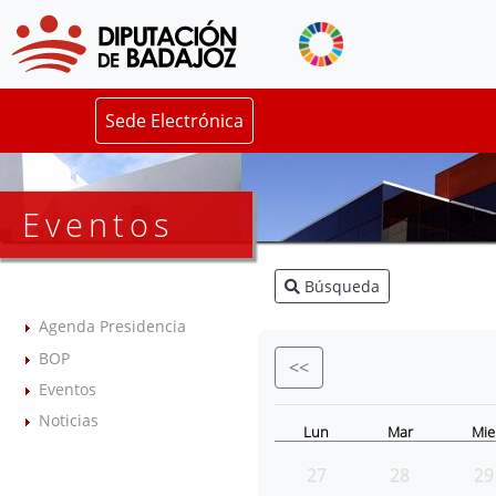
Sede Electrónica
Eventos
Búsqueda
Agenda Presidencia
BOP
<<
Eventos
Noticias
Lun
Mar
Mie
27
28
29