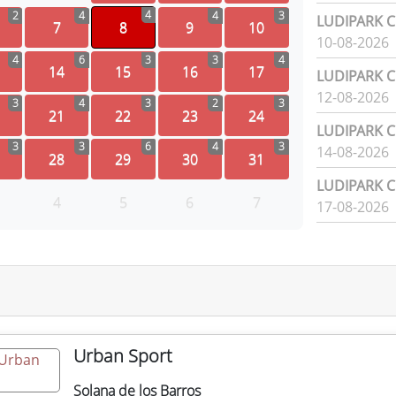
4
2
4
4
3
LUDIPARK Ci
7
8
9
10
10-08-2026
4
6
3
3
4
14
15
16
17
LUDIPARK Ci
12-08-2026
3
4
3
2
3
21
22
23
24
LUDIPARK Ci
3
3
6
4
3
14-08-2026
28
29
30
31
LUDIPARK Ci
4
5
6
7
17-08-2026
Urban Sport
Solana de los Barros