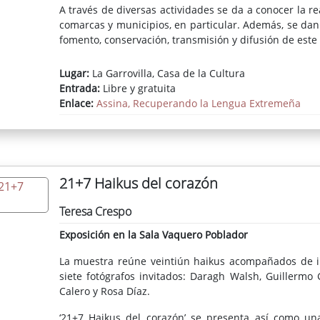
A través de diversas actividades se da a conocer la r
comarcas y municipios, en particular. Además, se dan
fomento, conservación, transmisión y difusión de este 
Lugar:
La Garrovilla, Casa de la Cultura
Entrada:
Libre y gratuita
Enlace:
Assina, Recuperando la Lengua Extremeña
21+7 Haikus del corazón
Teresa Crespo
Exposición en la Sala Vaquero Poblador
La muestra reúne veintiún haikus acompañados de imá
siete fotógrafos invitados: Daragh Walsh, Guillermo G
Calero y Rosa Díaz.
‘21+7 Haikus del corazón’ se presenta así como una 