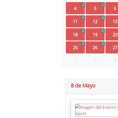
2
2
4
5
6
3
3
11
12
13
3
3
18
19
20
3
3
25
26
27
1
2
3
8 de Mayo