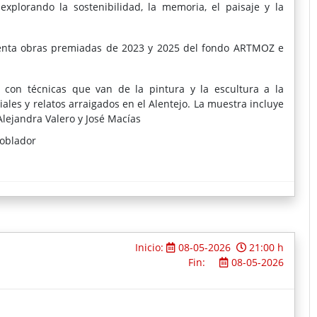
explorando la sostenibilidad, la memoria, el paisaje y la
esenta obras premiadas de 2023 y 2025 del fondo ARTMOZ e
 con técnicas que van de la pintura y la escultura a la
iales y relatos arraigados en el Alentejo. La muestra incluye
Alejandra Valero y José Macías
Poblador
cuchar al territorio y reconocer en él sus cicatrices y
Inicio:
08-05-2026
21:00 h
Fin:
08-05-2026