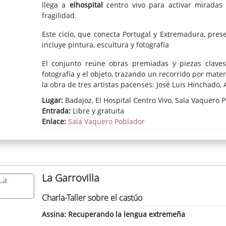
llega a
elhospital
centro vivo para activar miradas 
fragilidad.
Este ciclo, que conecta Portugal y Extremadura, pr
incluye pintura, escultura y fotografía
El conjunto reúne obras premiadas y piezas claves
fotografía y el objeto, trazando un recorrido por mater
la obra de tres artistas pacenses: José Luis Hinchado, 
Lugar:
Badajoz, El Hospital Centro Vivo, Sala Vaquero 
“DeVAGAR” propone precisamente mirar despacio, es
Entrada:
Libre y gratuita
transformaciones.
Enlace:
Sala Vaquero Poblador
La Garrovilla
Charla-Taller sobre el castúo
Assina: Recuperando la lengua extremeña