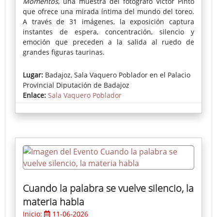
Momentos
, una muestra del fotógrafo Víctor Pinto
que ofrece una mirada íntima del mundo del toreo.
A través de 31 imágenes, la exposición captura
instantes de espera, concentración, silencio y
emoción que preceden a la salida al ruedo de
grandes figuras taurinas.
Lejos de las imágenes habituales de la lidia, la obra
Lugar:
Badajoz, Sala Vaquero Poblador en el Palacio
se centra en los momentos más personales de los
Provincial Diputación de Badajoz
toreros, revelando la dimensión humana de un rito
Enlace:
Sala Vaquero Poblador
profundamente arraigado en la cultura de la
provincia.
Cuando la palabra se vuelve silencio, la
materia habla
Inicio:
11-06-2026