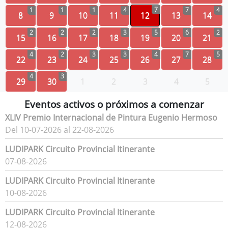
7
1
1
1
4
7
4
8
9
10
11
12
13
14
2
2
2
3
5
6
2
15
16
17
18
19
20
21
4
2
3
3
4
7
5
22
23
24
25
26
27
28
4
3
29
30
1
2
3
4
5
Eventos activos o próximos a comenzar
XLIV Premio Internacional de Pintura Eugenio Hermoso
Del 10-07-2026 al 22-08-2026
LUDIPARK Circuito Provincial Itinerante
07-08-2026
LUDIPARK Circuito Provincial Itinerante
10-08-2026
LUDIPARK Circuito Provincial Itinerante
12-08-2026