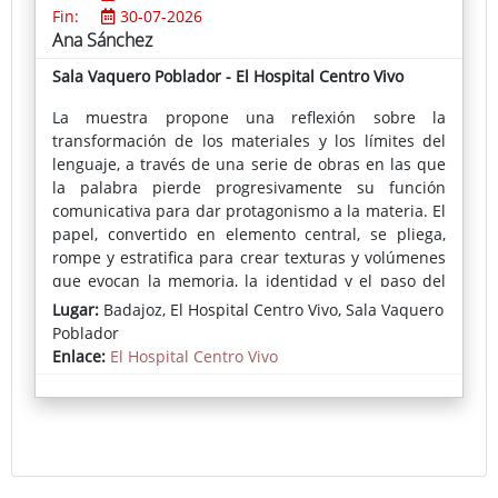
Fin:
30-07-2026
Ana Sánchez
Sala Vaquero Poblador - El Hospital Centro Vivo
La muestra propone una reflexión sobre la
transformación de los materiales y los límites del
lenguaje, a través de una serie de obras en las que
la palabra pierde progresivamente su función
comunicativa para dar protagonismo a la materia. El
papel, convertido en elemento central, se pliega,
rompe y estratifica para crear texturas y volúmenes
que evocan la memoria, la identidad y el paso del
tiempo.
Lugar:
Badajoz, El Hospital Centro Vivo, Sala Vaquero
Poblador
Las piezas, elaboradas a partir de materiales
Enlace:
El Hospital Centro Vivo
recuperados del entorno urbano, reflejan además el
compromiso de la artista con el reciclaje y la
reutilización, dotando a cada elemento de una
nueva vida y significado.