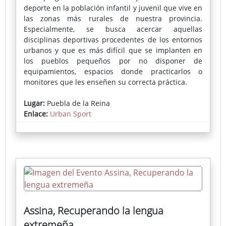
deporte en la población infantil y juvenil que vive en
las zonas más rurales de nuestra provincia.
Especialmente, se busca acercar aquellas
disciplinas deportivas procedentes de los entornos
urbanos y que es más difícil que se implanten en
los pueblos pequeños por no disponer de
equipamientos, espacios donde practicarlos o
monitores que les enseñen su correcta práctica.
En cada localidad se instala una pista deportiva
Lugar:
Puebla de la Reina
portátil donde se puede practicar skate, voleibol,
Enlace:
Urban Sport
fútbol-sala, bádminton, baloncesto o parkour,
actividades muy demandadas por los más jóvenes.
La inscripción pueden realizarse a través del
Ayuntamiento o en la propia pista el día del evento.
Assina, Recuperando la lengua
extremeña