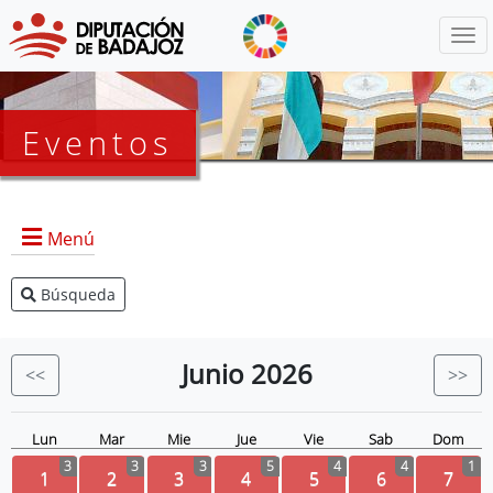
Menú
Eventos
Menú
Búsqueda
Agenda Presidencia
BOP
Junio
2026
<<
>>
Eventos
Noticias
Lun
Mar
Mie
Jue
Vie
Sab
Dom
3
3
3
5
4
4
1
1
2
3
4
5
6
7