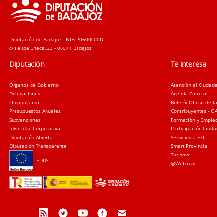
Diputación de Badajoz - NIF: P0600000D
c/ Felipe Checa, 23 - 06071 Badajoz
Diputación
Te interesa
Órganos de Gobierno
Atención al Ciudad
Delegaciones
Agenda Cultural
Organigrama
Boletín Oficial de l
Presupuestos Anuales
Contribuyentes - O
Subvenciones
Formación y Emple
Identidad Corporativa
Participación Ciud
Diputación Abierta
Servicios a EELL
Diputación Transparente
Smart Provincia
Turismo
EDUSI
@Webmail