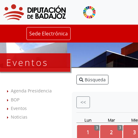
Sede Electrónica
Eventos
Búsqueda
Agenda Presidencia
BOP
<<
Eventos
Noticias
Lun
Mar
Mie
3
3
1
2
3