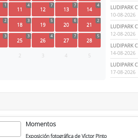
1
4
7
7
4
LUDIPARK Ci
11
12
13
14
10-08-2026
2
3
5
6
2
18
19
20
21
LUDIPARK Ci
12-08-2026
3
3
4
7
5
25
26
27
28
LUDIPARK Ci
14-08-2026
2
3
4
5
LUDIPARK Ci
17-08-2026
Momentos
Exposición fotográfica de Víctor Pinto