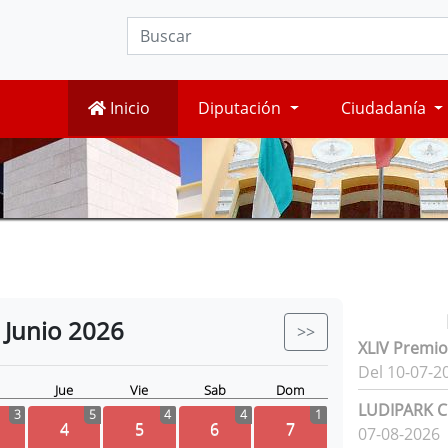
Inicio
Diputación
Ciudadanía
Junio
2026
>>
XLIV Premio
Del 10-07-2
Jue
Vie
Sab
Dom
LUDIPARK Ci
3
5
4
4
1
4
5
6
7
07-08-2026