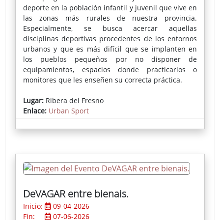
deporte en la población infantil y juvenil que vive en
las zonas más rurales de nuestra provincia.
Especialmente, se busca acercar aquellas
disciplinas deportivas procedentes de los entornos
urbanos y que es más difícil que se implanten en
los pueblos pequeños por no disponer de
equipamientos, espacios donde practicarlos o
monitores que les enseñen su correcta práctica.
En cada localidad se instala una pista deportiva
Lugar:
Ribera del Fresno
portátil donde se puede practicar skate, voleibol,
Enlace:
Urban Sport
fútbol-sala, bádminton, baloncesto o parkour,
actividades muy demandadas por los más jóvenes.
La inscripción pueden realizarse a través del
Ayuntamiento o en la propia pista el día del evento.
DeVAGAR entre bienais.
Inicio:
09-04-2026
Fin:
07-06-2026