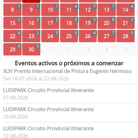
1
1
1
4
7
7
4
8
9
10
11
12
13
14
2
2
2
3
5
6
2
15
16
17
18
19
20
21
4
2
3
3
4
7
5
22
23
24
25
26
27
28
4
3
29
30
1
2
3
4
5
Eventos activos o próximos a comenzar
XLIV Premio Internacional de Pintura Eugenio Hermoso
Del 10-07-2026 al 22-08-2026
LUDIPARK Circuito Provincial Itinerante
07-08-2026
LUDIPARK Circuito Provincial Itinerante
10-08-2026
LUDIPARK Circuito Provincial Itinerante
12-08-2026