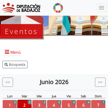
Menú
Eventos
Menú
Búsqueda
Agenda Presidencia
BOP
Junio
2026
<<
>>
Eventos
Noticias
Lun
Mar
Mie
Jue
Vie
Sab
Dom
3
3
3
5
4
4
1
1
2
3
4
5
6
7