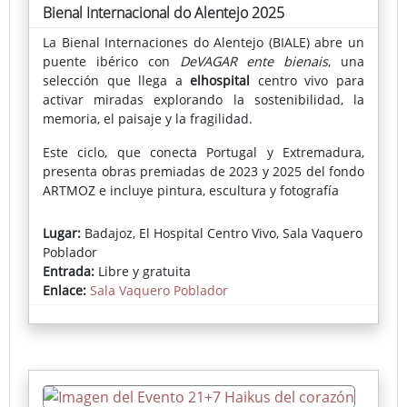
Bienal Internacional do Alentejo 2025
La Bienal Internaciones do Alentejo (BIALE) abre un
puente ibérico con
DeVAGAR ente bienais
, una
selección que llega a
elhospital
centro vivo para
activar miradas explorando la sostenibilidad, la
memoria, el paisaje y la fragilidad.
Este ciclo, que conecta Portugal y Extremadura,
presenta obras premiadas de 2023 y 2025 del fondo
ARTMOZ e incluye pintura, escultura y fotografía
El conjunto reúne obras premiadas y piezas claves
Lugar:
Badajoz, El Hospital Centro Vivo, Sala Vaquero
con técnicas que van de la pintura y la escultura a la
Poblador
fotografía y el objeto, trazando un recorrido por
Entrada:
Libre y gratuita
materiales y relatos arraigados en el Alentejo. La
Enlace:
Sala Vaquero Poblador
muestra incluye la obra de tres artistas pacenses:
José Luis Hinchado, Alejandra Valero y José Macías
“DeVAGAR” propone precisamente mirar
despacio, escuchar al territorio y reconocer en él sus
cicatrices y transformaciones.