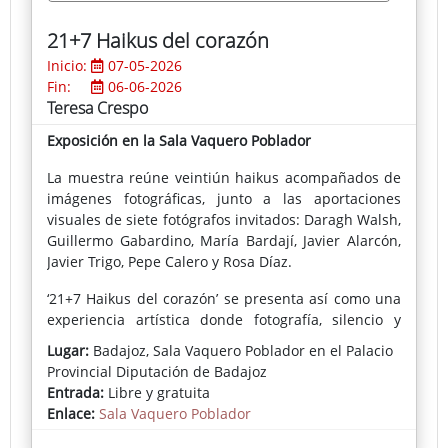
21+7 Haikus del corazón
Inicio:
07-05-2026
Fin:
06-06-2026
Teresa Crespo
Exposición en la Sala Vaquero Poblador
La muestra reúne veintiún haikus acompañados de
imágenes fotográficas, junto a las aportaciones
visuales de siete fotógrafos invitados: Daragh Walsh,
Guillermo Gabardino, María Bardají, Javier Alarcón,
Javier Trigo, Pepe Calero y Rosa Díaz.
‘21+7 Haikus del corazón’ se presenta así como una
experiencia artística donde fotografía, silencio y
poesía convergen para ofrecer una mirada serena
Lugar:
Badajoz, Sala Vaquero Poblador en el Palacio
sobre el tiempo, la naturaleza y la emoción humana
Provincial Diputación de Badajoz
Entrada:
Libre y gratuita
Enlace:
Sala Vaquero Poblador