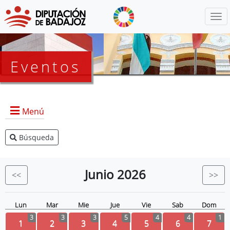
Menú
Eventos
Menú
Búsqueda
Agenda Presidencia
BOP
Junio
2026
<<
>>
Eventos
Noticias
Lun
Mar
Mie
Jue
Vie
Sab
Dom
3
3
3
5
4
4
1
1
2
3
4
5
6
7