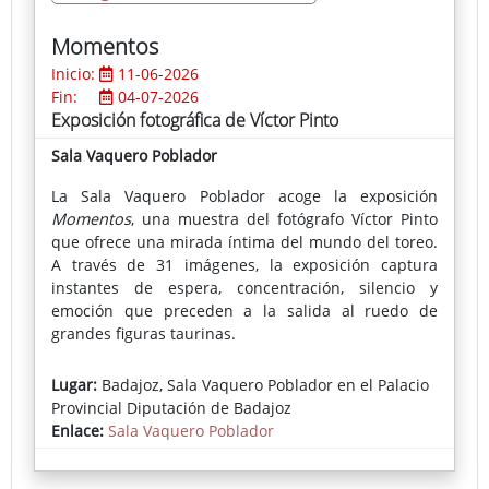
Momentos
Inicio:
11-06-2026
Fin:
04-07-2026
Exposición fotográfica de Víctor Pinto
Sala Vaquero Poblador
La Sala Vaquero Poblador acoge la exposición
Momentos
, una muestra del fotógrafo Víctor Pinto
que ofrece una mirada íntima del mundo del toreo.
A través de 31 imágenes, la exposición captura
instantes de espera, concentración, silencio y
emoción que preceden a la salida al ruedo de
grandes figuras taurinas.
Lejos de las imágenes habituales de la lidia, la obra
Lugar:
Badajoz, Sala Vaquero Poblador en el Palacio
se centra en los momentos más personales de los
Provincial Diputación de Badajoz
toreros, revelando la dimensión humana de un rito
Enlace:
Sala Vaquero Poblador
profundamente arraigado en la cultura de la
provincia.