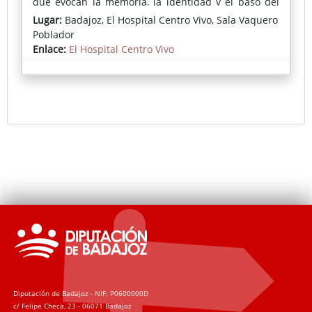
que evocan la memoria, la identidad y el paso del
tiempo.
Lugar:
Badajoz, El Hospital Centro Vivo, Sala Vaquero
Poblador
Las piezas, elaboradas a partir de materiales
Enlace:
El Hospital Centro Vivo
recuperados del entorno urbano, reflejan además el
compromiso de la artista con el reciclaje y la
reutilización, dotando a cada elemento de una
nueva vida y significado.
Diputación de Badajoz - NIF: P0600000D
c/ Felipe Checa, 23 - 06071 Badajoz