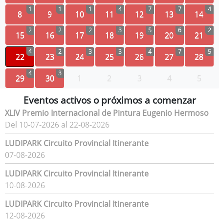
1
1
1
4
7
7
4
8
9
10
11
12
13
14
2
2
2
3
5
6
2
15
16
17
18
19
20
21
4
2
3
3
4
7
5
22
23
24
25
26
27
28
4
3
29
30
1
2
3
4
5
Eventos activos o próximos a comenzar
XLIV Premio Internacional de Pintura Eugenio Hermoso
Del 10-07-2026 al 22-08-2026
LUDIPARK Circuito Provincial Itinerante
07-08-2026
LUDIPARK Circuito Provincial Itinerante
10-08-2026
LUDIPARK Circuito Provincial Itinerante
12-08-2026