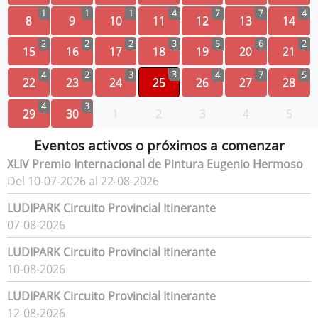
1
1
1
4
7
7
4
8
9
10
11
12
13
14
2
2
2
3
5
6
2
15
16
17
18
19
20
21
3
4
2
3
4
7
5
22
23
24
25
26
27
28
4
3
29
30
1
2
3
4
5
Eventos activos o próximos a comenzar
XLIV Premio Internacional de Pintura Eugenio Hermoso
Del 10-07-2026 al 22-08-2026
LUDIPARK Circuito Provincial Itinerante
07-08-2026
LUDIPARK Circuito Provincial Itinerante
10-08-2026
LUDIPARK Circuito Provincial Itinerante
12-08-2026