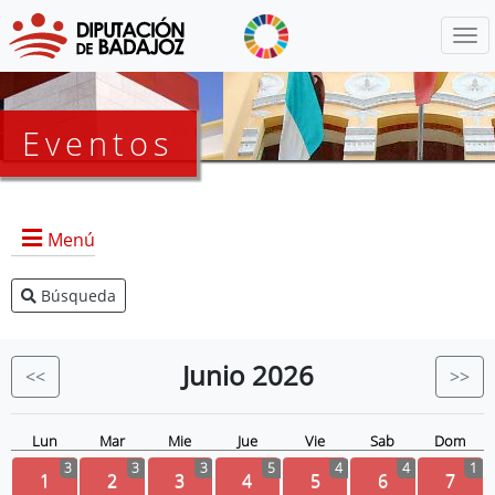
Menú
Eventos
Menú
Búsqueda
Agenda Presidencia
BOP
Junio
2026
<<
>>
Eventos
Noticias
Lun
Mar
Mie
Jue
Vie
Sab
Dom
3
3
3
5
4
4
1
1
2
3
4
5
6
7