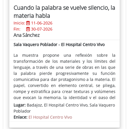
Cuando la palabra se vuelve silencio, la
materia habla
Inicio:
11-06-2026
Fin:
30-07-2026
Ana Sánchez
Sala Vaquero Poblador - El Hospital Centro Vivo
La muestra propone una reflexión sobre la
transformación de los materiales y los límites del
lenguaje, a través de una serie de obras en las que
la palabra pierde progresivamente su función
comunicativa para dar protagonismo a la materia. El
papel, convertido en elemento central, se pliega,
rompe y estratifica para crear texturas y volúmenes
que evocan la memoria, la identidad y el paso del
tiempo.
Lugar:
Badajoz, El Hospital Centro Vivo, Sala Vaquero
Poblador
Las piezas, elaboradas a partir de materiales
Enlace:
El Hospital Centro Vivo
recuperados del entorno urbano, reflejan además el
compromiso de la artista con el reciclaje y la