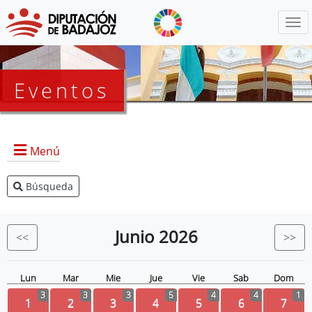
Menú
Eventos
Menú
Búsqueda
Agenda Presidencia
BOP
Junio
2026
<<
>>
Eventos
Noticias
Lun
Mar
Mie
Jue
Vie
Sab
Dom
3
3
3
5
4
4
1
1
2
3
4
5
6
7