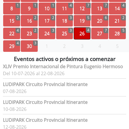
1
1
1
4
7
7
4
8
9
10
11
12
13
14
2
2
2
3
5
6
2
15
16
17
18
19
20
21
4
4
2
3
3
7
5
22
23
24
25
26
27
28
4
3
29
30
1
2
3
4
5
Eventos activos o próximos a comenzar
XLIV Premio Internacional de Pintura Eugenio Hermoso
Del 10-07-2026 al 22-08-2026
LUDIPARK Circuito Provincial Itinerante
07-08-2026
LUDIPARK Circuito Provincial Itinerante
10-08-2026
LUDIPARK Circuito Provincial Itinerante
12-08-2026