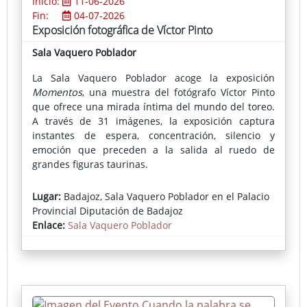
Inicio:
11-06-2026
Fin:
04-07-2026
Exposición fotográfica de Víctor Pinto
Sala Vaquero Poblador
La Sala Vaquero Poblador acoge la exposición
Momentos
, una muestra del fotógrafo Víctor Pinto
que ofrece una mirada íntima del mundo del toreo.
A través de 31 imágenes, la exposición captura
instantes de espera, concentración, silencio y
emoción que preceden a la salida al ruedo de
grandes figuras taurinas.
Lejos de las imágenes habituales de la lidia, la obra
Lugar:
Badajoz, Sala Vaquero Poblador en el Palacio
se centra en los momentos más personales de los
Provincial Diputación de Badajoz
toreros, revelando la dimensión humana de un rito
Enlace:
Sala Vaquero Poblador
profundamente arraigado en la cultura de la
provincia.