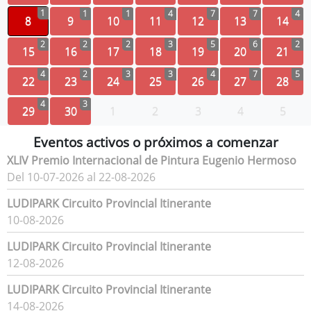
1
1
1
4
7
7
4
8
9
10
11
12
13
14
2
2
2
3
5
6
2
15
16
17
18
19
20
21
4
2
3
3
4
7
5
22
23
24
25
26
27
28
4
3
29
30
1
2
3
4
5
Eventos activos o próximos a comenzar
XLIV Premio Internacional de Pintura Eugenio Hermoso
Del 10-07-2026 al 22-08-2026
LUDIPARK Circuito Provincial Itinerante
10-08-2026
LUDIPARK Circuito Provincial Itinerante
12-08-2026
LUDIPARK Circuito Provincial Itinerante
14-08-2026