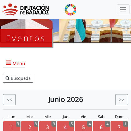
Menú
Eventos
Menú
Búsqueda
Agenda Presidencia
BOP
Junio
2026
<<
>>
Eventos
Noticias
Lun
Mar
Mie
Jue
Vie
Sab
Dom
3
3
3
5
4
4
1
1
2
3
4
5
6
7