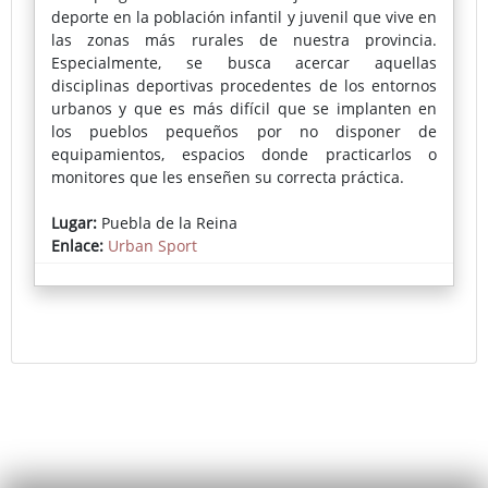
deporte en la población infantil y juvenil que vive en
las zonas más rurales de nuestra provincia.
Especialmente, se busca acercar aquellas
disciplinas deportivas procedentes de los entornos
urbanos y que es más difícil que se implanten en
los pueblos pequeños por no disponer de
equipamientos, espacios donde practicarlos o
monitores que les enseñen su correcta práctica.
En cada localidad se instala una pista deportiva
Lugar:
Puebla de la Reina
portátil donde se puede practicar skate, voleibol,
Enlace:
Urban Sport
fútbol-sala, bádminton, baloncesto o parkour,
actividades muy demandadas por los más jóvenes.
La inscripción pueden realizarse a través del
Ayuntamiento o en la propia pista el día del evento.