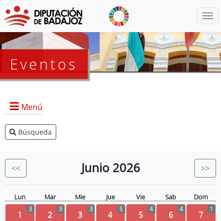
Menú
Eventos
Menú
Búsqueda
Agenda Presidencia
BOP
Junio
2026
<<
>>
Eventos
Noticias
Lun
Mar
Mie
Jue
Vie
Sab
Dom
3
3
3
5
4
4
1
1
2
3
4
5
6
7