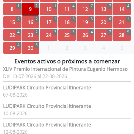
1
1
1
4
7
7
4
8
9
10
11
12
13
14
2
2
2
3
5
6
2
15
16
17
18
19
20
21
4
2
3
3
4
7
5
22
23
24
25
26
27
28
4
3
29
30
1
2
3
4
5
Eventos activos o próximos a comenzar
XLIV Premio Internacional de Pintura Eugenio Hermoso
Del 10-07-2026 al 22-08-2026
LUDIPARK Circuito Provincial Itinerante
07-08-2026
LUDIPARK Circuito Provincial Itinerante
10-08-2026
LUDIPARK Circuito Provincial Itinerante
12-08-2026