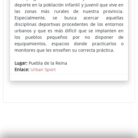
deporte en la población infantil y juvenil que vive en
las zonas más rurales de nuestra provincia.
Especialmente, se busca acercar aquellas
disciplinas deportivas procedentes de los entornos
urbanos y que es más difícil que se implanten en
los pueblos pequeños por no disponer de
equipamientos, espacios donde practicarlos o
monitores que les enseñen su correcta práctica.
En cada localidad se instala una pista deportiva
Lugar:
Puebla de la Reina
portátil donde se puede practicar skate, voleibol,
Enlace:
Urban Sport
fútbol-sala, bádminton, baloncesto o parkour,
actividades muy demandadas por los más jóvenes.
La inscripción pueden realizarse a través del
Ayuntamiento o en la propia pista el día del evento.