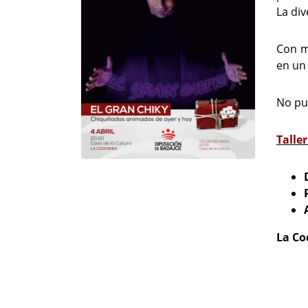
La div
Con m
en un
No pu
Talle
La Co