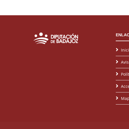
ENLAC
Inic
Avis
Polí
Acce
Map