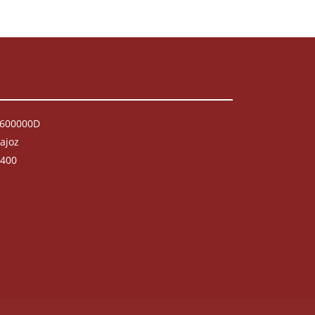
P0600000D
dajoz
 400