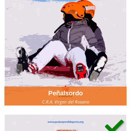
Peñalsordo
C.R.A. Virgen del Rosario
17, 18 y 19 de marzo.