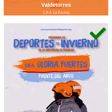
Valdetorres
C.R.A. La Encina
17, 18 y 19 de marzo.