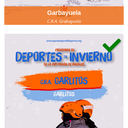
Garbayuela
C.R.A. Grabayuela
17, 18 y 19 de marzo.