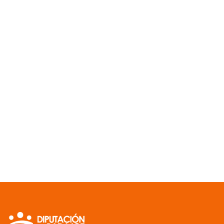
C/ Felipe Checa 23 - 06071 Badajoz
Telefóno
+34 924 212 400 Ext. 12750
-
Email
deportes@dip-badajoz.es