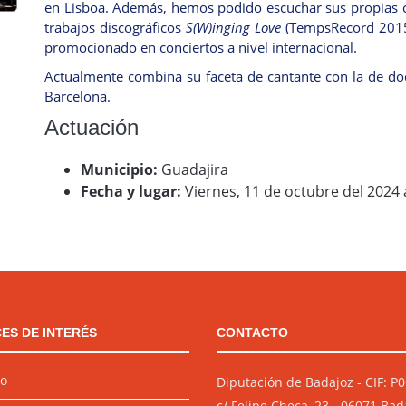
en Lisboa. Además, hemos podido escuchar sus propias c
trabajos discográficos
S(W)inging Love
(TempsRecord 201
promocionado en conciertos a nivel internacional.
Actualmente combina su faceta de cantante con la de doc
Barcelona.
Actuación
Municipio:
Guadajira
Fecha y lugar:
Viernes, 11 de octubre del 2024 
ES DE INTERÉS
CONTACTO
io
Diputación de Badajoz - CIF: 
c/ Felipe Checa, 23 - 06071 Bad