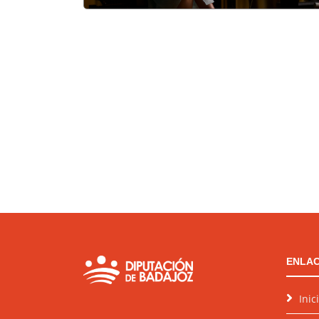
ENLAC
Inic