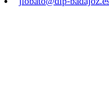
jlobato@dip-badajoz.e