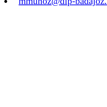
mmunoz@dip-badajoz.