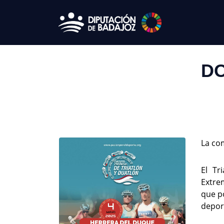
DO
La com
El Tr
Extre
que p
deport