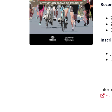
Recor
Inscr
Inform
Fic