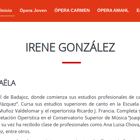
Inicio
Ópera Joven
ÓPERA CARMEN
ÓPERA AMAHL
E
IRENE GONZÁLEZ
AËLA
l de Badajoz, donde comienza sus estudios profesionales de ca
Vázquez”. Cursa sus estudios superiores de canto en la Escuel
Muñoz Valdelomar y el repertorista Ricardo J. Francia. Completa
retación Operística en el Conservatorio Superior de Música “Joaq
A su vez ha recibido clase de profesionales como Ana Luisa Chov
z, entre otros.