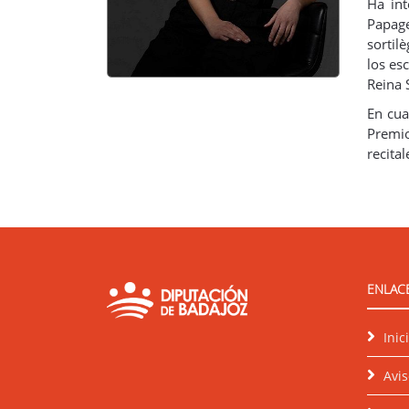
Ha int
Papage
sortil
los es
Reina 
En cua
Premio
recita
ENLACE
Inic
Avis