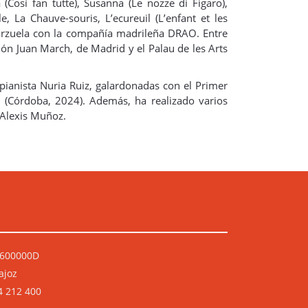
(Cosí fan tutte), Susanna (Le nozze di Figaro),
e, La Chauve-souris, L’ecureuil (L’enfant et les
Zarzuela con la compañía madrileña DRAO. Entre
ón Juan March, de Madrid y el Palau de les Arts
pianista Nuria Ruiz, galardonadas con el Primer
 (Córdoba, 2024). Además, ha realizado varios
o Alexis Muñoz.
P0600000D
ajoz
4 212 400