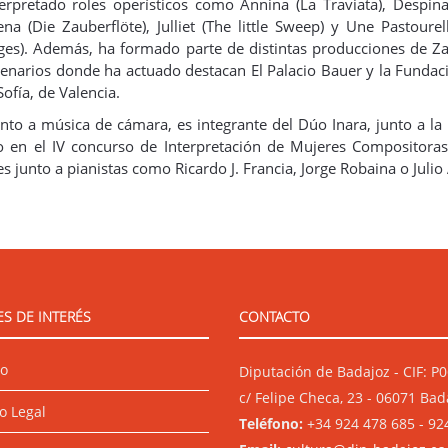
erpretado roles operísticos como Annina (La Traviata), Despina 
na (Die Zauberflöte), Julliet (The little Sweep) y Une Pastourell
èges). Además, ha formado parte de distintas producciones de 
cenarios donde ha actuado destacan El Palacio Bauer y la Fundaci
Sofía, de Valencia.
nto a música de cámara, es integrante del Dúo Inara, junto a la 
 en el IV concurso de Interpretación de Mujeres Compositoras
les junto a pianistas como Ricardo J. Francia, Jorge Robaina o Juli
S DE INTERÉS
CONTACTO
io
Diputación de Badajoz - CIF: 
c/ Felipe Checa, 23 - 06071 Bad
o Legal
Teléfono:
+34 924 478 685 - 92